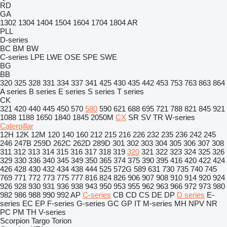
RD
GA
1302
1304
1404
1504
1604
1704
1804
AR
PLL
D-series
BC
BM
BW
C-series
LPE
LWE
OSE
SPE
SWE
BG
BB
320
325
328
331
334
337
341
425
430
435
442
453
753
763
863
864
A series
B series
E series
S series
T series
CK
321
420
440
445
450
570
580
590
621
688
695
721
788
821
845
921
1088
1188
1650
1840
1845
2050M
CX
SR
SV
TR
W-series
Caterpillar
12H
12K
12M
120
140
160
212
215
216
226
232
235
236
242
245
246
247B
259D
262C
262D
289D
301
302
303
304
305
306
307
308
311
312
313
314
315
316
317
318
319
320
321
322
323
324
325
326
329
330
336
340
345
349
350
365
374
375
390
395
416
420
422
424
426
428
430
432
434
438
444
525
572G
589
631
730
735
740
745
769
771
772
773
775
777
816
824
826
906
907
908
910
914
920
924
926
928
930
931
936
938
943
950
953
955
962
963
966
972
973
980
982
986
988
990
992
AP
C-series
CB
CD
CS
DE
DP
D series
E-
series
EC
EP
F-series
G-series
GC
GP
IT
M-series
MH
NPV
NR
PC
PM
TH
V-series
Scorpion
Targo
Torion