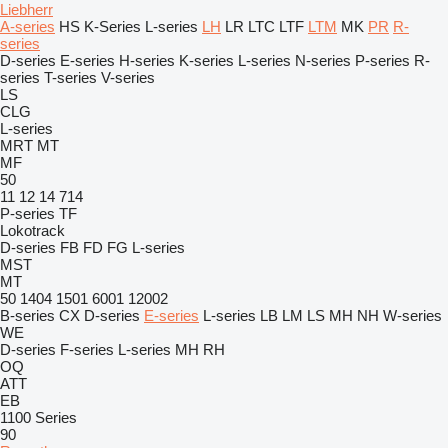
Liebherr
A-series
HS
K-Series
L-series
LH
LR
LTC
LTF
LTM
MK
PR
R-
series
D-series
E-series
H-series
K-series
L-series
N-series
P-series
R-
series
T-series
V-series
LS
CLG
L-series
MRT
MT
MF
50
11
12
14
714
P-series
TF
Lokotrack
D-series
FB
FD
FG
L-series
MST
MT
50
1404
1501
6001
12002
B-series
CX
D-series
E-series
L-series
LB
LM
LS
MH
NH
W-series
WE
D-series
F-series
L-series
MH
RH
OQ
ATT
EB
1100 Series
90