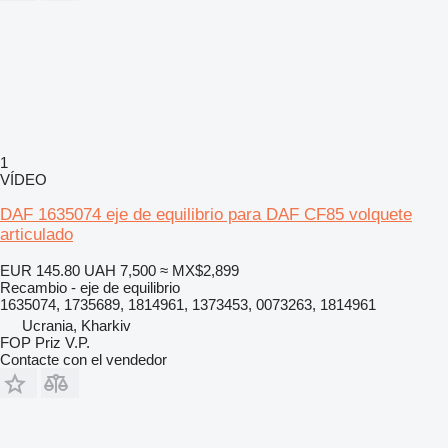
1
VÍDEO
DAF 1635074 eje de equilibrio para DAF CF85 volquete
articulado
EUR 145.80
UAH 7,500
≈ MX$2,899
Recambio - eje de equilibrio
1635074, 1735689, 1814961, 1373453, 0073263, 1814961
Ucrania, Kharkiv
FOP Priz V.P.
Contacte con el vendedor