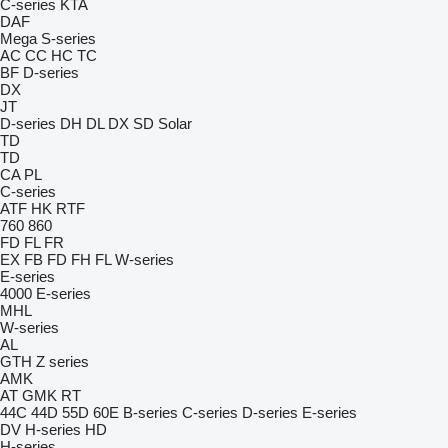
C-series
KTA
DAF
Mega
S-series
AC
CC
HC
TC
BF
D-series
DX
JT
D-series
DH
DL
DX
SD
Solar
TD
TD
CA
PL
C-series
ATF
HK
RTF
760
860
FD
FL
FR
EX
FB
FD
FH
FL
W-series
E-series
4000
E-series
MHL
W-series
AL
GTH
Z series
AMK
AT
GMK
RT
44C
44D
55D
60E
B-series
C-series
D-series
E-series
DV
H-series
HD
H-series