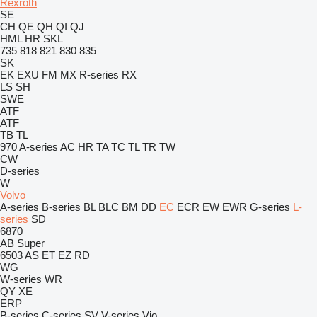
Rexroth
SE
CH
QE
QH
QI
QJ
HML
HR
SKL
735
818
821
830
835
SK
EK
EXU
FM
MX
R-series
RX
LS
SH
SWE
ATF
ATF
TB
TL
970
A-series
AC
HR
TA
TC
TL
TR
TW
CW
D-series
W
Volvo
A-series
B-series
BL
BLC
BM
DD
EC
ECR
EW
EWR
G-series
L-
series
SD
6870
AB
Super
6503
AS
ET
EZ
RD
WG
W-series
WR
QY
XE
ERP
B-series
C-series
SV
V-series
Vio