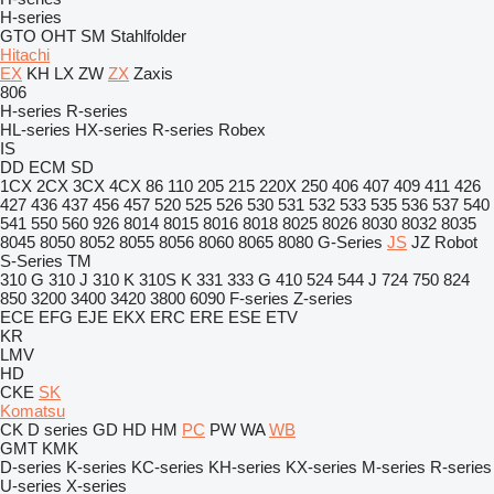
H-series
GTO
OHT
SM
Stahlfolder
Hitachi
EX
KH
LX
ZW
ZX
Zaxis
806
H-series
R-series
HL-series
HX-series
R-series
Robex
IS
DD
ECM
SD
1CX
2CX
3CX
4CX
86
110
205
215
220X
250
406
407
409
411
426
427
436
437
456
457
520
525
526
530
531
532
533
535
536
537
540
541
550
560
926
8014
8015
8016
8018
8025
8026
8030
8032
8035
8045
8050
8052
8055
8056
8060
8065
8080
G-Series
JS
JZ
Robot
S-Series
TM
310 G
310 J
310 K
310S K
331
333 G
410
524
544 J
724
750
824
850
3200
3400
3420
3800
6090
F-series
Z-series
ECE
EFG
EJE
EKX
ERC
ERE
ESE
ETV
KR
LMV
HD
CKE
SK
Komatsu
CK
D series
GD
HD
HM
PC
PW
WA
WB
GMT
KMK
D-series
K-series
KC-series
KH-series
KX-series
M-series
R-series
U-series
X-series