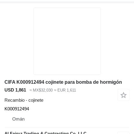
CIFA K000912494 cojinete para bomba de hormigón
USD 1,861
≈ MX$32,030
≈ EUR 1,611
Recambio - cojinete
K000912494
Omán
Al Fairuz Trading & Contracting Co. LLC