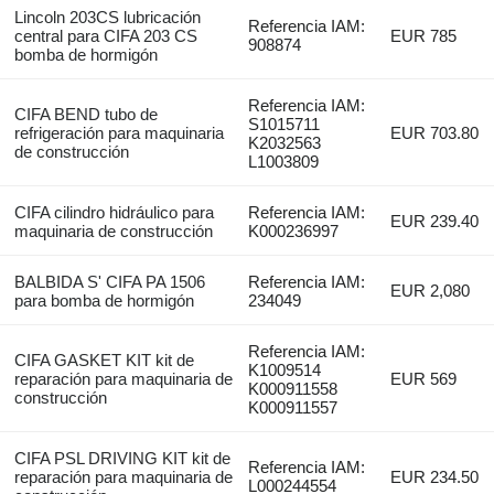
Lincoln 203CS lubricación
Referencia IAM:
central para CIFA 203 CS
EUR 785
908874
bomba de hormigón
Referencia IAM:
CIFA BEND tubo de
S1015711
refrigeración para maquinaria
EUR 703.80
K2032563
de construcción
L1003809
CIFA cilindro hidráulico para
Referencia IAM:
EUR 239.40
maquinaria de construcción
K000236997
BALBIDA S' CIFA PA 1506
Referencia IAM:
EUR 2,080
para bomba de hormigón
234049
Referencia IAM:
CIFA GASKET KIT kit de
K1009514
reparación para maquinaria de
EUR 569
K000911558
construcción
K000911557
CIFA PSL DRIVING KIT kit de
Referencia IAM:
reparación para maquinaria de
EUR 234.50
L000244554