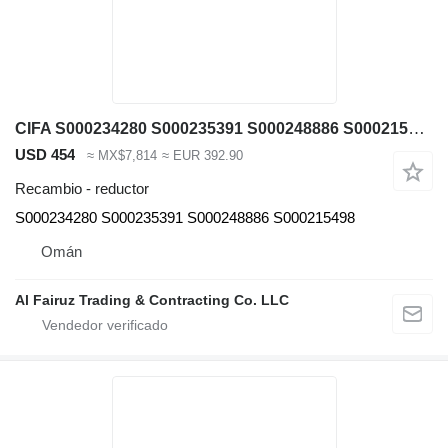
CIFA S000234280 S000235391 S000248886 S000215498 reductor para maquinaria de construcción
USD 454
≈ MX$7,814
≈ EUR 392.90
Recambio - reductor
S000234280 S000235391 S000248886 S000215498
Omán
Al Fairuz Trading & Contracting Co. LLC