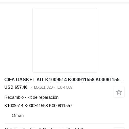
CIFA GASKET KIT K1009514 K000911558 K000911557 kit de reparación para maquinaria de construcción
USD 657.40
≈ MX$11,320
≈ EUR 569
Recambio - kit de reparación
K1009514 K000911558 K000911557
Omán