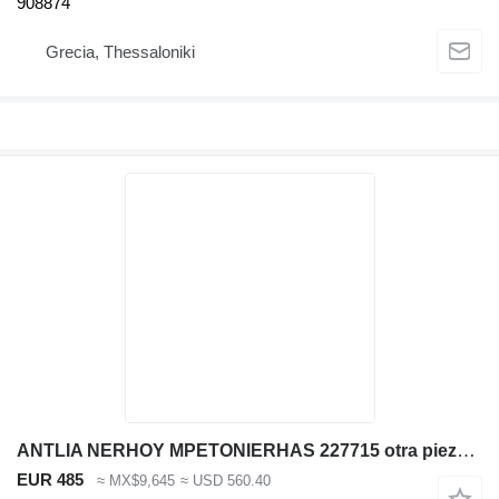
908874
Grecia, Thessaloniki
ANTLIA NERHOY MPETONIERHAS 227715 otra pieza del sistema de refrigeración para CIFA ALPHA maquinaria para hormigón
EUR 485
≈ MX$9,645
≈ USD 560.40