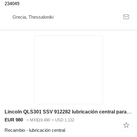
234049
Grecia, Thessaloniki
Lincoln QLS301 SSV 912282 lubricación central para CIFA QLS301 SSV bomba de hormigón
EUR 980
≈ MX$19,490
≈ USD 1,132
Recambio - lubricación central