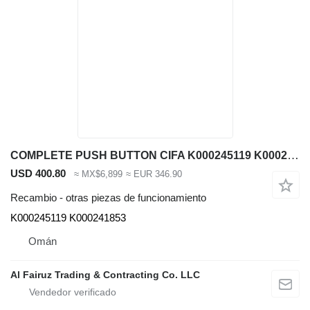
COMPLETE PUSH BUTTON CIFA K000245119 K000241853 para maquinaria de construcción
USD 400.80
≈ MX$6,899
≈ EUR 346.90
Recambio - otras piezas de funcionamiento
K000245119 K000241853
Omán
Al Fairuz Trading & Contracting Co. LLC