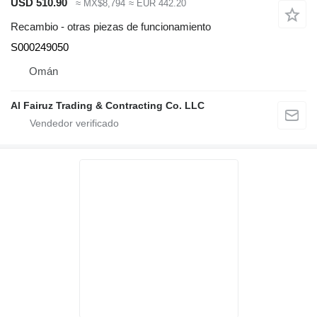
USD 510.90
≈ MX$8,794
≈ EUR 442.20
Recambio - otras piezas de funcionamiento
S000249050
Omán
Al Fairuz Trading & Contracting Co. LLC