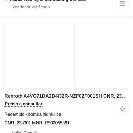
Rexroth A4VG71DA2D4/32R-NZF02F001SH CNR. 238301 bomba hidráulica para CIFA camión hormigonera
Precio a consultar
Recambio - bomba hidráulica
CNR. 238301 MNR. R902055391
Italia, Cingoli