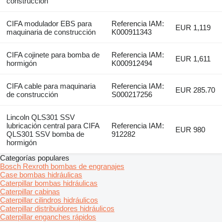
construcción
CIFA modulador EBS para
Referencia IAM:
EUR 1,119
maquinaria de construcción
K000911343
CIFA cojinete para bomba de
Referencia IAM:
EUR 1,611
hormigón
K000912494
CIFA cable para maquinaria
Referencia IAM:
EUR 285.70
de construcción
S000217256
Lincoln QLS301 SSV
lubricación central para CIFA
Referencia IAM:
EUR 980
QLS301 SSV bomba de
912282
hormigón
Categorías populares
Bosch Rexroth bombas de engranajes
Case bombas hidráulicas
Caterpillar bombas hidráulicas
Caterpillar cabinas
Caterpillar cilindros hidráulicos
Caterpillar distribuidores hidráulicos
Caterpillar enganches rápidos