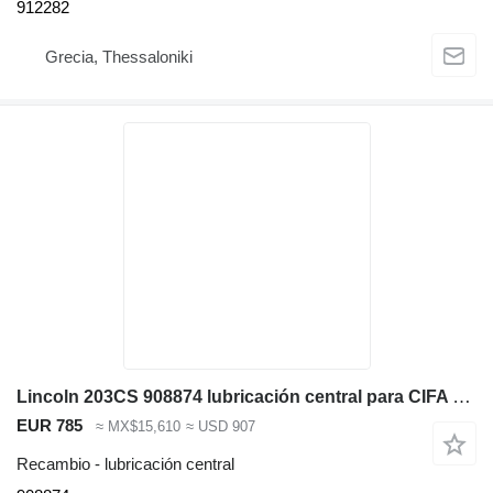
912282
Grecia, Thessaloniki
Lincoln 203CS 908874 lubricación central para CIFA 203 CS bomba de hormigón
EUR 785
≈ MX$15,610
≈ USD 907
Recambio - lubricación central