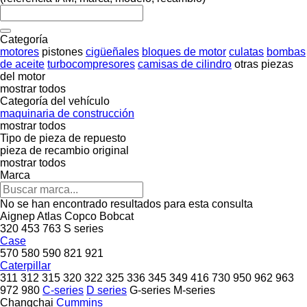
Categoría
motores
pistones
cigüeñales
bloques de motor
culatas
bombas
de aceite
turbocompresores
camisas de cilindro
otras piezas
del motor
mostrar todos
Categoría del vehículo
maquinaria de construcción
mostrar todos
Tipo de pieza de repuesto
pieza de recambio original
mostrar todos
Marca
No se han encontrado resultados para esta consulta
Aignep
Atlas Copco
Bobcat
320
453
763
S series
Case
570
580
590
821
921
Caterpillar
311
312
315
320
322
325
336
345
349
416
730
950
962
963
972
980
C-series
D series
G-series
M-series
Changchai
Cummins