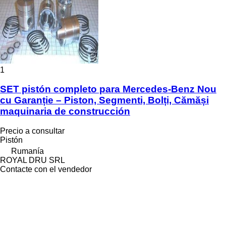
1
SET pistón completo para Mercedes-Benz Nou
cu Garanție – Piston, Segmenti, Bolți, Cămăși
maquinaria de construcción
Precio a consultar
Pistón
Rumanía
ROYAL DRU SRL
Contacte con el vendedor