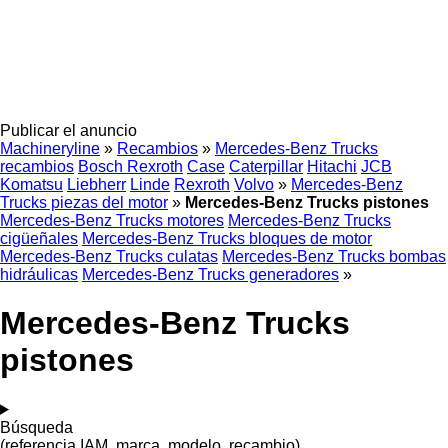
Publicar el anuncio
Machineryline
»
Recambios
»
Mercedes-Benz Trucks
recambios
Bosch Rexroth
Case
Caterpillar
Hitachi
JCB
Komatsu
Liebherr
Linde
Rexroth
Volvo
»
Mercedes-Benz
Trucks piezas del motor
»
Mercedes-Benz Trucks pistones
Mercedes-Benz Trucks motores
Mercedes-Benz Trucks
cigüeñales
Mercedes-Benz Trucks bloques de motor
Mercedes-Benz Trucks culatas
Mercedes-Benz Trucks bombas
hidráulicas
Mercedes-Benz Trucks generadores
»
Mercedes-Benz Trucks
pistones
Búsqueda
(referencia IAM, marca, modelo, recambio)