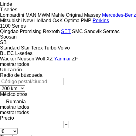
Linde
T-series
Lombardini
MAN
MWM
Mahle Original
Massey
Mercedes-Benz
Mitsubishi
New Holland
O&K
Optima
PMP
Perkins
1100 Series
Qingdao Promising
Rexroth
SET
SMC
Sandvik
Sermac
Soosan
SB
Standard
Star
Terex
Turbo
Volvo
BL
EC
L-series
Wacker Neuson
Wolf
XZ
Yanmar
ZF
mostrar todos
Ubicación
Radio de búsqueda
México
otros
Rumanía
mostrar todos
mostrar todos
Precio
–