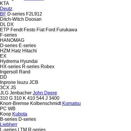
KTA
Deutz
BF
D-series
F2L912
Ditch-Witch
Doosan
DL
DX
ETP
Fendt
Festo
Fiat
Ford
Furukawa
F-series
HANOMAG
D-series
E-series
HZM
Hatz
Hitachi
EX
Hydrema
Hyundai
HX-series
R-series
Robex
Ingersoll Rand
DD
Inprone
Isuzu
JCB
3CX
JS
JLG
Jenbacher
John Deere
310 G
310 K
410
544 J
3400
Knorr-Bremse
Kolbenschmidt
Komatsu
PC
WB
Koop
Kubota
B-series
D-series
Liebherr
L-series
LTM
R-series