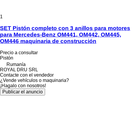
1
SET Pistón completo con 3 anillos para motores
para Mercedes-Benz OM441, OM442, OM445,
OM446 maquinaria de construcción
Precio a consultar
Pistón
Rumanía
ROYAL DRU SRL
Contacte con el vendedor
¿Vende vehículos o maquinaria?
¡Hagalo con nosotros!
Publicar el anuncio