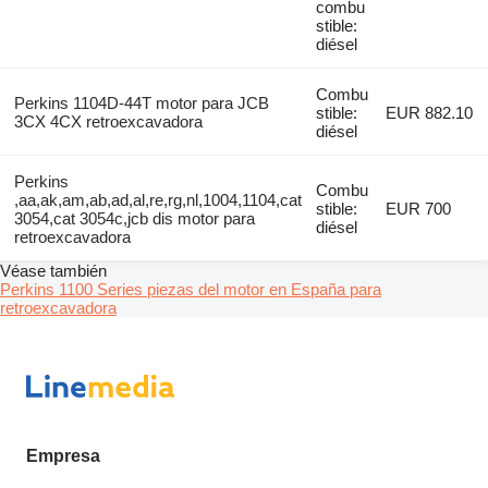
combu
stible:
diésel
Combu
Perkins 1104D-44T motor para JCB
stible:
EUR 882.10
3CX 4CX retroexcavadora
diésel
Perkins
Combu
,aa,ak,am,ab,ad,al,re,rg,nl,1004,1104,cat
stible:
EUR 700
3054,cat 3054c,jcb dis motor para
diésel
retroexcavadora
Véase también
Perkins 1100 Series piezas del motor en España para
retroexcavadora
Empresa