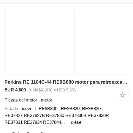
Perkins RE 1104C-44 RE9B800 motor para retroexcavadora
EUR 4,600
≈ MX$91,030
≈ USD 5,306
Piezas del motor - motor
Estado
nuevo
RE9B800 , RE9B820, RE9B830
RE37827 RE37827B RE37830 RE37830B RE37830R
RE37831 RE37834 RE37844...
diésel