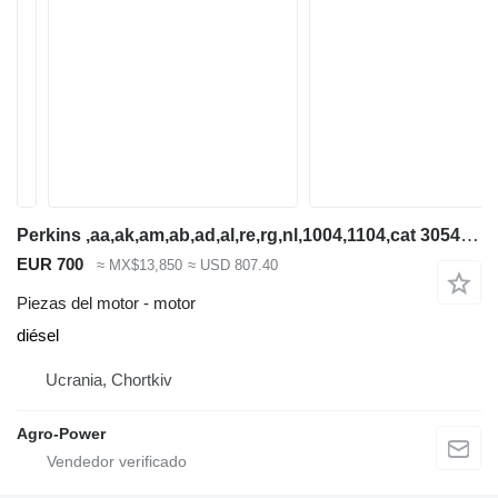
Perkins ,aa,ak,am,ab,ad,al,re,rg,nl,1004,1104,cat 3054,cat 3054c,jcb dis motor para retroexcavadora
EUR 700
≈ MX$13,850
≈ USD 807.40
Piezas del motor - motor
diésel
Ucrania, Chortkiv
Agro-Power