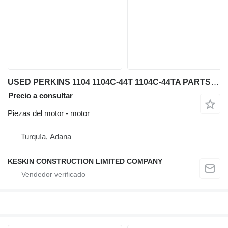
USED PERKINS 1104 1104C-44T 1104C-44TA PARTS GEAR COVER FUEL INJ motor para Perkins 1104 / 1104 C-44T / 1104 C-44TA retroexcavadora
Precio a consultar
Piezas del motor - motor
Turquía, Adana
KESKIN CONSTRUCTION LIMITED COMPANY