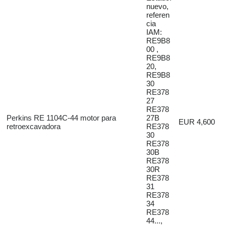
nuevo,
referen
cia
IAM:
RE9B8
00 ,
RE9B8
20,
RE9B8
30
RE378
27
RE378
Perkins RE 1104C-44 motor para
27B
EUR 4,600
retroexcavadora
RE378
30
RE378
30B
RE378
30R
RE378
31
RE378
34
RE378
44...,