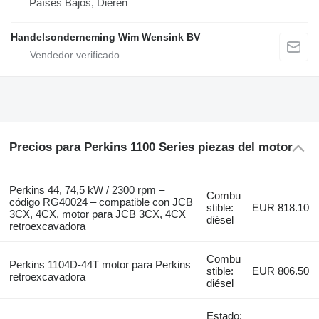
Países Bajos, Dieren
Handelsonderneming Wim Wensink BV
Precios para Perkins 1100 Series piezas del motor
Perkins 44, 74,5 kW / 2300 rpm –
Combu
código RG40024 – compatible con JCB
stible:
EUR 818.10
3CX, 4CX, motor para JCB 3CX, 4CX
diésel
retroexcavadora
Combu
Perkins 1104D-44T motor para Perkins
stible:
EUR 806.50
retroexcavadora
diésel
Estado: