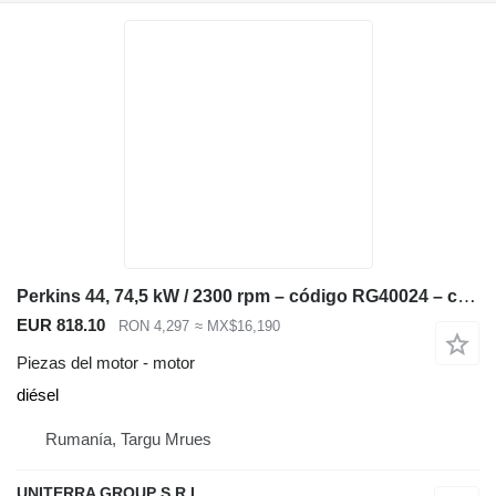
Perkins 44, 74,5 kW / 2300 rpm – código RG40024 – compatible con JCB 3CX, 4CX, motor para JCB 3CX, 4CX retroexcavadora
EUR 818.10
RON 4,297
≈ MX$16,190
Piezas del motor - motor
diésel
Rumanía, Targu Mrues
UNITERRA GROUP S.R.L.