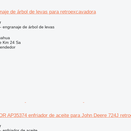
aje de árbol de levas para retroexcavadora
r
- engranaje de árbol de levas
uahua
e Km 24 Sa
vendedor
P35374 enfriador de aceite para John Deere 724J retr
r
- enfriador de aceite