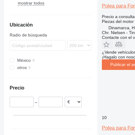
mostrar todos
428
3CX
310 J
WB
R-series
R-series
50
B-series
1100 Series
820
BL
Polea para Fo
430
4CX
310 K
WH
60
L-series
890
EW
Precio a consulta
432
5CX
310S K
LB
970
Piezas del motor 
Ubicación
434
110
410
NH
Dinamarca, 
438
411
724
Chr. Nielsen - T
Radio de búsqueda
Contacte con el 
444
926
C-series
930
¿Vende vehículo
D series
G-Series
¡Hagalo con noso
México
TM
Publicar el a
otros
Dinamarca
Precio
–
10
Polea para Fo