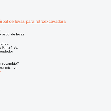
rbol de levas para retroexcavadora
r
- árbol de levas
uahua
e Km 24 Sa
vendedor
n recambio?
ora mismo!
o