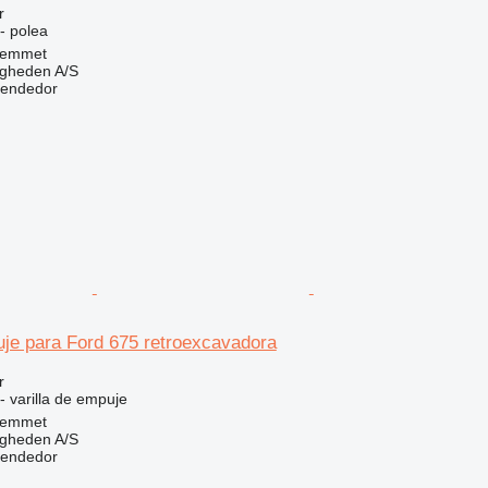
r
- polea
Hemmet
ingheden A/S
vendedor
uje para Ford 675 retroexcavadora
r
- varilla de empuje
Hemmet
ingheden A/S
vendedor