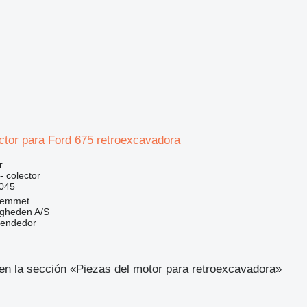
ctor para Ford 675 retroexcavadora
r
- colector
045
Hemmet
ingheden A/S
vendedor
en la sección «Piezas del motor para retroexcavadora»