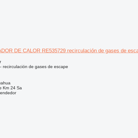
OR DE CALOR RE535729 recirculación de gases de escap
r
 - recirculación de gases de escape
uahua
e Km 24 Sa
vendedor