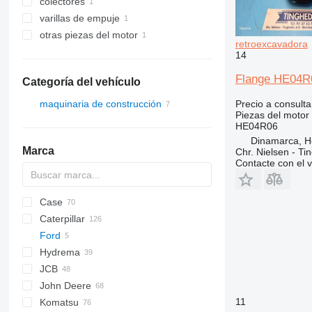
colectores
varillas de empuje
otras piezas del motor
retroexcavadora
14
Flange HE04R0
Categoría del vehículo
Precio a consulta
maquinaria de construcción
Piezas del motor 
excavadoras
HE04R06
retroexcavadoras
Dinamarca, 
Marca
Chr. Nielsen - T
Contacte con el 
Case
430
Caterpillar
B series
570
Ford
S series
580
416
C-series
BF
DX
760
FB
Hydrema
T series
590
420
860
JCB
695
422
806
John Deere
TR
424
807
1CX
11
Komatsu
426
906
2CX
310 G
SK