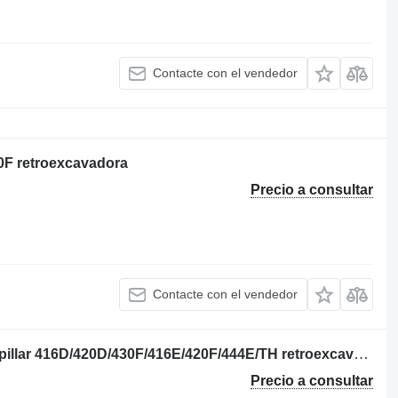
Contacte con el vendedor
20F retroexcavadora
Precio a consultar
Contacte con el vendedor
176-6219 válvula de motor para Caterpillar 416D/420D/430F/416E/420F/444E/TH retroexcavadora
Precio a consultar