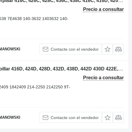
2105949 enfriador de aceite para Caterpillar 416C, 426C, 428C, 436C, 438C 416C, 416D, 420D, 424D, 426C, 428C, retroexcavadora
Precio a consultar
638 7E4638 140-3632 1403632 140-
OMANOWSKI
Contacte con el vendedor
Caterpillar 2289572 pistón para Caterpillar 416D, 424D, 428D, 432D, 438D, 442D 430D 422E, 422F, 428E, 428F, retroexcavadora
Precio a consultar
2409 1842409 214-2250 2142250 9T-
OMANOWSKI
Contacte con el vendedor