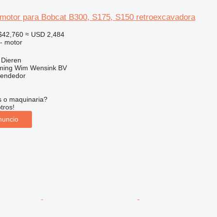
motor para Bobcat B300, S175, S150 retroexcavadora
$42,760
≈ USD 2,484
 - motor
 Dieren
ming Wim Wensink BV
vendedor
s o maquinaria?
tros!
nuncio