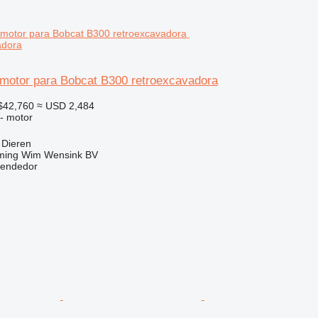
adora
motor para Bobcat B300 retroexcavadora
$42,760
≈ USD 2,484
 - motor
 Dieren
ming Wim Wensink BV
vendedor