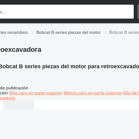
ries recambios
Bobcat B series piezas del motor
Bobcat B serie
troexcavadora
Bobcat B series piezas del motor para retroexcavad
de publicación
ción
Más caro en parte superior
Menos caro en parte superior
Año de f
superior