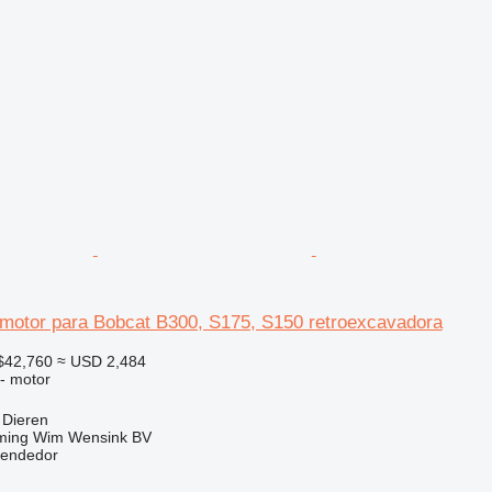
motor para Bobcat B300, S175, S150 retroexcavadora
$42,760
≈ USD 2,484
 - motor
 Dieren
ming Wim Wensink BV
vendedor