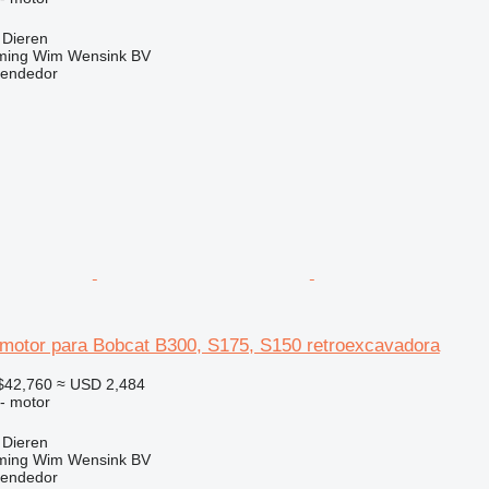
 Dieren
ming Wim Wensink BV
vendedor
motor para Bobcat B300, S175, S150 retroexcavadora
$42,760
≈ USD 2,484
 - motor
 Dieren
ming Wim Wensink BV
vendedor