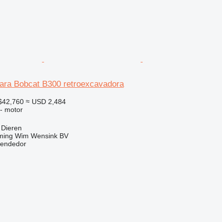
ara Bobcat B300 retroexcavadora
$42,760
≈ USD 2,484
 - motor
 Dieren
ming Wim Wensink BV
vendedor