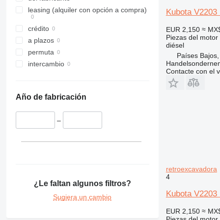
leasing (alquiler con opción a compra)
Kubota V2203 
crédito
EUR 2,150
≈ MX
Piezas del motor
a plazos
diésel
permuta
Países Bajos,
Handelsonderne
intercambio
Contacte con el 
Año de fabricación
–
retroexcavadora
4
¿Le faltan algunos filtros?
Kubota V2203 
Sugiera un cambio
EUR 2,150
≈ MX
Piezas del motor