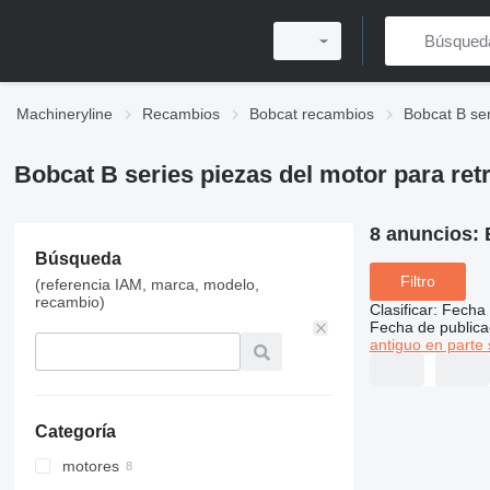
Machineryline
Recambios
Bobcat recambios
Bobcat B se
Bobcat B series piezas del motor para re
8 anuncios:
Búsqueda
Filtro
(referencia IAM, marca, modelo,
recambio)
Clasificar
:
Fecha 
Fecha de publica
antiguo en parte 
Categoría
motores