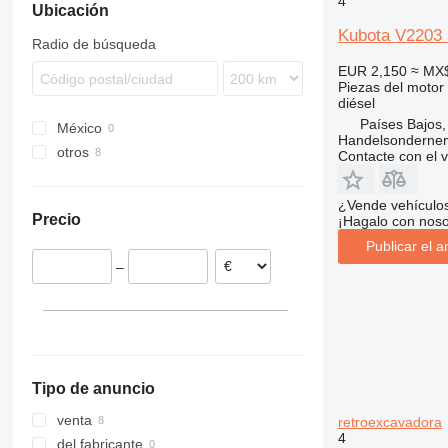
4
Ubicación
432
110
410
NH
Kubota V2203 
434
411
724
Radio de búsqueda
438
926
EUR 2,150
≈ MX
444
930
Piezas del motor
diésel
C-series
G-Series
Países Bajos,
México
D series
TM
Handelsonderne
otros
Contacte con el 
Países Bajos
¿Vende vehículo
Precio
¡Hagalo con noso
Publicar el a
–
Tipo de anuncio
venta
retroexcavadora
4
del fabricante