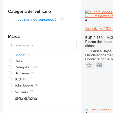
Categoría del vehículo
B300 retroexcav
maquinaria de construcción
4
excavadoras
Kubota V2203 
cargadoras de construcción
miniexcavadoras
Marca
EUR 2,150
≈ MX
retroexcavadoras
minicargadoras
Piezas del motor
diésel
Países Bajos,
Handelsonderne
Bobcat
Contacte con el 
Case
430
Caterpillar
B series
570
Hydrema
S series
580
416
C-series
BF
DX
760
FB
JCB
T series
590
420
860
806
S150
John Deere
695
422
906
1CX
S175
T140
Komatsu
TR
424
2CX
310 G
SK
mostrar todos
426
3CX
310 J
WB
R-series
R-series
50
B-series
1100 Series
820
BL
428
4CX
310 K
WH
60
L-series
890
EW
retroexcavadora
430
5CX
310S K
LB
970