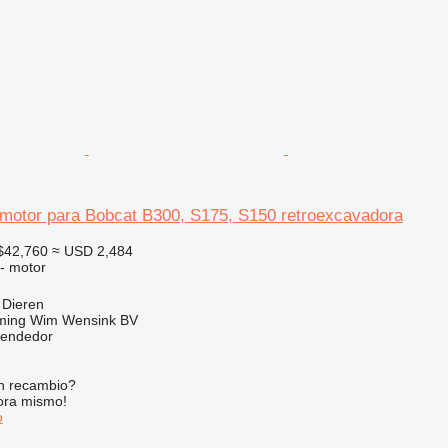
motor para Bobcat B300, S175, S150 retroexcavadora
$42,760
≈ USD 2,484
 - motor
 Dieren
ming Wim Wensink BV
vendedor
n recambio?
ora mismo!
o