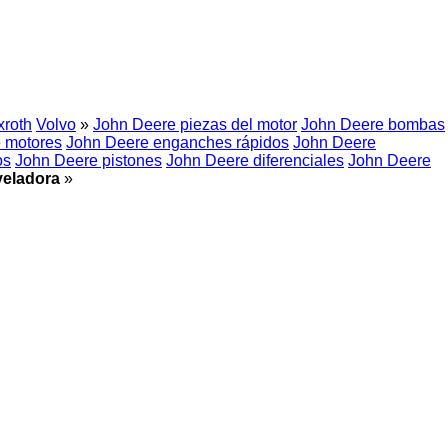
roth
Volvo
»
John Deere piezas del motor
John Deere bombas
 motores
John Deere enganches rápidos
John Deere
os
John Deere pistones
John Deere diferenciales
John Deere
veladora
»