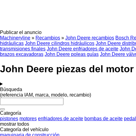
Publicar el anuncio
Machineryline
»
Recambios
»
John Deere recambios
Bosch Re
hidráulicas
John Deere cilindros hidráulicos
John Deere distrib
transmisiones finales
John Deere enfriadores de aceite
John De
brazos excavadoras
John Deere poleas guías
John Deere válv
John Deere piezas del motor
Búsqueda
(referencia IAM, marca, modelo, recambio)
Categoría
pistones
motores
enfriadores de aceite
bombas de aceite
pedal
mostrar todos
Categoría del vehículo
maquinaria de construcción