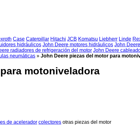
xroth
Case
Caterpillar
Hitachi
JCB
Komatsu
Liebherr
Linde
Rex
uidores hidráulicos
John Deere motores hidráulicos
John Deere
ere radiadores de refrigeración del motor
John Deere cablead
ulas neumáticas
»
John Deere piezas del motor para motoni
 para motoniveladora
es de acelerador
colectores
otras piezas del motor