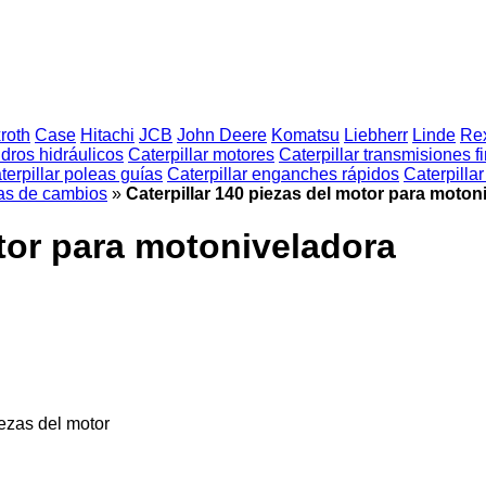
roth
Case
Hitachi
JCB
John Deere
Komatsu
Liebherr
Linde
Rex
indros hidráulicos
Caterpillar motores
Caterpillar transmisiones f
terpillar poleas guías
Caterpillar enganches rápidos
Caterpilla
jas de cambios
»
Caterpillar 140 piezas del motor para moton
otor para motoniveladora
iezas del motor