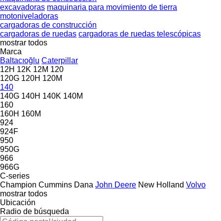
excavadoras
maquinaria para movimiento de tierra
motoniveladoras
cargadoras de construcción
cargadoras de ruedas
cargadoras de ruedas telescópicas
mostrar todos
Marca
Baltacıoğlu
Caterpillar
12H
12K
12M
120
120G
120H
120M
140
140G
140H
140K
140M
160
160H
160M
924
924F
950
950G
966
966G
C-series
Champion
Cummins
Dana
John Deere
New Holland
Volvo
mostrar todos
Ubicación
Radio de búsqueda