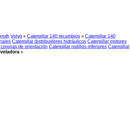
roth
Volvo
»
Caterpillar 140 recambios
»
Caterpillar 140
inales
Caterpillar distribuidores hidráulicos
Caterpillar motores
r coronas de orientación
Caterpillar rodillos inferiores
Caterpillar
iveladora
»