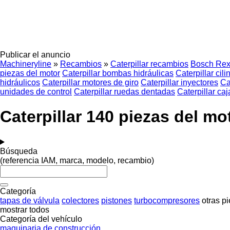
Publicar el anuncio
Machineryline
»
Recambios
»
Caterpillar recambios
Bosch Rex
piezas del motor
Caterpillar bombas hidráulicas
Caterpillar cil
hidráulicos
Caterpillar motores de giro
Caterpillar inyectores
Ca
unidades de control
Caterpillar ruedas dentadas
Caterpillar ca
Caterpillar 140 piezas del m
Búsqueda
(referencia IAM, marca, modelo, recambio)
Categoría
tapas de válvula
colectores
pistones
turbocompresores
otras p
mostrar todos
Categoría del vehículo
maquinaria de construcción