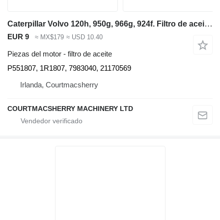
Caterpillar Volvo 120h, 950g, 966g, 924f. Filtro de aceite P551807, 1r1807, 798304 para motoniveladora
EUR 9
≈ MX$179
≈ USD 10.40
Piezas del motor - filtro de aceite
P551807, 1R1807, 7983040, 21170569
Irlanda, Courtmacsherry
COURTMACSHERRY MACHINERY LTD