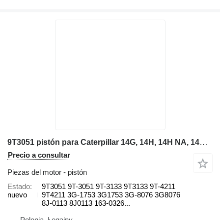
9T3051 pistón para Caterpillar 14G, 14H, 14H NA, 14M, 16G, 16H, 16H NA, 16M, 446B, 446D motoniveladora
Precio a consultar
Piezas del motor - pistón
Estado
9T3051 9T-3051 9T-3133 9T3133 9T-4211
nuevo
9T4211 3G-1753 3G1753 3G-8076 3G8076
8J-0113 8J0113 163-0326...
Polonia, Łęgajny