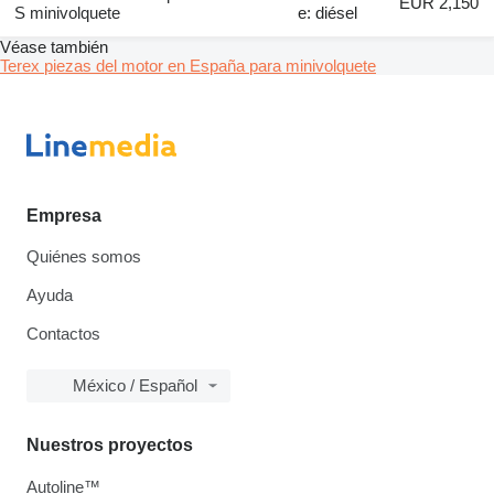
EUR 2,150
S minivolquete
e: diésel
Véase también
Terex piezas del motor en España para minivolquete
Empresa
Quiénes somos
Ayuda
Contactos
México / Español
Nuestros proyectos
Autoline™