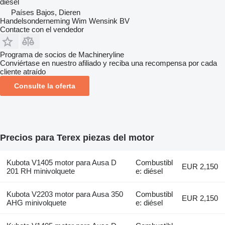
diésel
Países Bajos, Dieren
Handelsonderneming Wim Wensink BV
Contacte con el vendedor
Programa de socios de Machineryline
Conviértase en nuestro afiliado y reciba una recompensa por cada
cliente atraído
Consulte la oferta
Precios para Terex piezas del motor
Kubota V1405 motor para Ausa D
Combustibl
EUR 2,150
201 RH minivolquete
e: diésel
Kubota V2203 motor para Ausa 350
Combustibl
EUR 2,150
AHG minivolquete
e: diésel