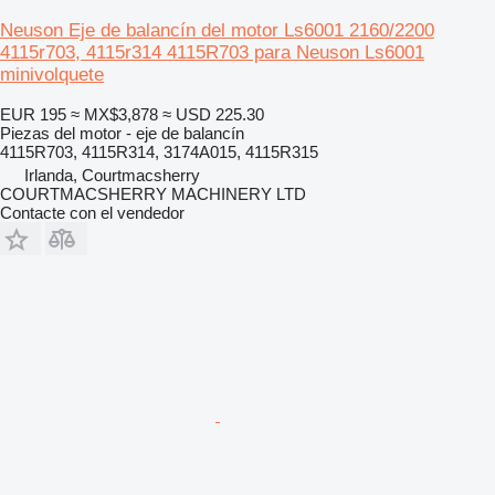
Neuson Eje de balancín del motor Ls6001 2160/2200
4115r703, 4115r314 4115R703 para Neuson Ls6001
minivolquete
EUR 195
≈ MX$3,878
≈ USD 225.30
Piezas del motor - eje de balancín
4115R703, 4115R314, 3174A015, 4115R315
Irlanda, Courtmacsherry
COURTMACSHERRY MACHINERY LTD
Contacte con el vendedor