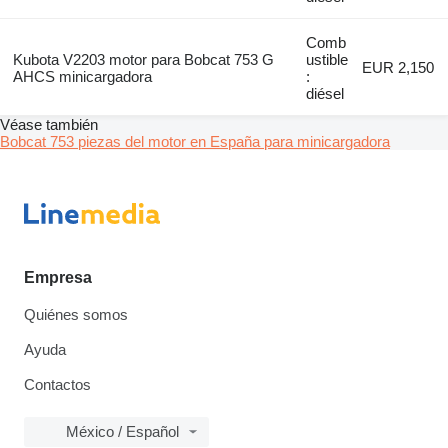
Comb
Kubota V2203 motor para Bobcat 753 G
ustible
EUR 2,150
AHCS minicargadora
:
diésel
Véase también
Bobcat 753 piezas del motor en España para minicargadora
Empresa
Quiénes somos
Ayuda
Contactos
México / Español