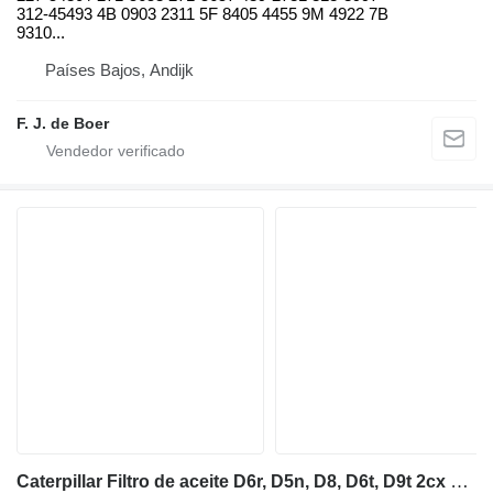
312-45493 4B 0903 2311 5F 8405 4455 9M 4922 7B
9310...
Países Bajos, Andijk
F. J. de Boer
Caterpillar Filtro de aceite D6r, D5n, D8, D6t, D9t 2cx 1165436, 1r0762, 3632040 BF7753 para bulldozer