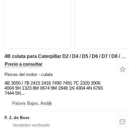
4B culata para Caterpillar D2 / D4 / D5 / D6 / D7 / D8 / 920 / 926 / 928 / 930 / 950 / 966 / 972 / 14M / 16M / 18M / 325 / 345 / 349 bulldozer
Precio a consultar
Piezas del motor - culata
4B 3550 / 7B 2415 2416 7490 7491 7C 2320 3906
4004 9H 1323 8M 0674 9M 2848 1N 4304 4N 6765
7444 5N...
Países Bajos, Andijk
F. J. de Boer