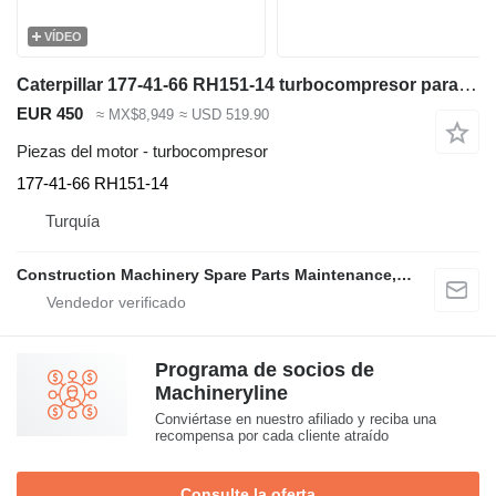
VÍDEO
Caterpillar 177-41-66 RH151-14 turbocompresor para Caterpillar D8 and D9 bulldozer
EUR 450
≈ MX$8,949
≈ USD 519.90
Piezas del motor - turbocompresor
177-41-66 RH151-14
Turquía
Construction Machinery Spare Parts Maintenance, Repair and Sales Company
Programa de socios de
Machineryline
Conviértase en nuestro afiliado y reciba una
recompensa por cada cliente atraído
Consulte la oferta