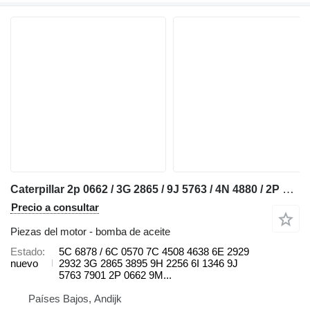
Caterpillar 2p 0662 / 3G 2865 / 9J 5763 / 4N 4880 / 2P 5195 / 8P 8208 / 6I 1 5C bomba de aceite para Caterpillar D5 / D6 / D8H / D25 / D30 / D250 / D300/ D350 / 615 / 920 / 926 / 930 / 936 / 963 / IT28 bulldozer
Precio a consultar
Piezas del motor - bomba de aceite
Estado
5C 6878 / 6C 0570 7C 4508 4638 6E 2929
nuevo
2932 3G 2865 3895 9H 2256 6I 1346 9J
5763 7901 2P 0662 9M...
Países Bajos, Andijk