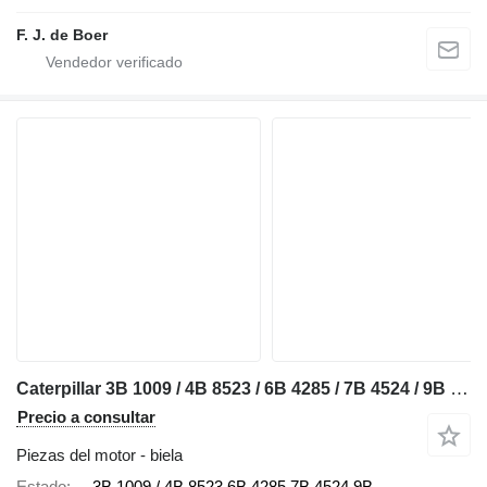
F. J. de Boer
Caterpillar 3B 1009 / 4B 8523 / 6B 4285 / 7B 4524 / 9B 1648 / 9B 2825 / 6I 1 biela para Caterpillar 910 / 920 / 922 / 930 / 943 / 950 / 953 / 966 / 972 / 988 / D2 / D3 / D4 / D5 / D6 / D7 / D8 / D9 / RD8 / 213 / 214 / 215 / 224 / 225 / 235 / 316 / 320 / 322 / 325 / 330 / 345 / 814 / 815 / 816 / 950 / 972 bulldozer
Precio a consultar
Piezas del motor - biela
Estado
3B 1009 / 4B 8523 6B 4285 7B 4524 9B