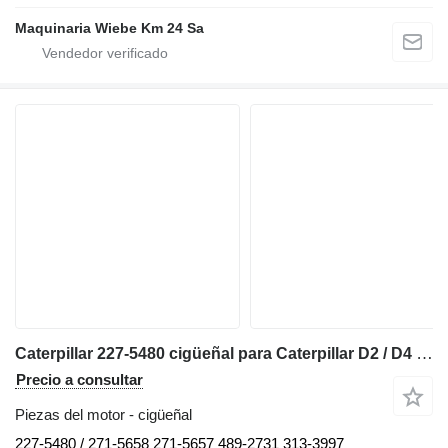
Maquinaria Wiebe Km 24 Sa
Caterpillar 227-5480 cigüeñal para Caterpillar D2 / D4 / D5 / D6 / D7 / D8 / RD6 / R4 / 938 / 950 / 962 / 966 / 318 / 320 bulldozer
Precio a consultar
Piezas del motor - cigüeñal
227-5480 / 271-5658 271-5657 489-2731 313-3997