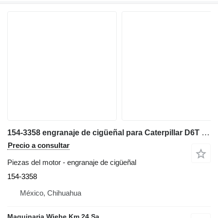
154-3358 engranaje de cigüeñal para Caterpillar D6T LGP bulldozer
Precio a consultar
Piezas del motor - engranaje de cigüeñal
154-3358
México, Chihuahua
Maquinaria Wiebe Km 24 Sa