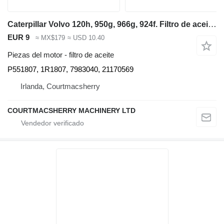
Caterpillar Volvo 120h, 950g, 966g, 924f. Filtro de aceite P551807, 1r1807, 798304 para motoniveladora
EUR 9
≈ MX$179
≈ USD 10.40
Piezas del motor - filtro de aceite
P551807, 1R1807, 7983040, 21170569
Irlanda, Courtmacsherry
COURTMACSHERRY MACHINERY LTD