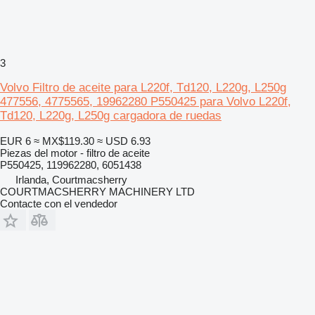
3
Volvo Filtro de aceite para L220f, Td120, L220g, L250g
477556, 4775565, 19962280 P550425 para Volvo L220f,
Td120, L220g, L250g cargadora de ruedas
EUR 6
≈ MX$119.30
≈ USD 6.93
Piezas del motor - filtro de aceite
P550425, 119962280, 6051438
Irlanda, Courtmacsherry
COURTMACSHERRY MACHINERY LTD
Contacte con el vendedor