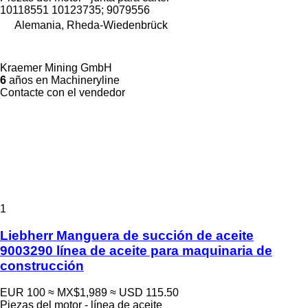
10118551 10123735; 9079556
Alemania, Rheda-Wiedenbrück
Kraemer Mining GmbH
6
años en Machineryline
Contacte con el vendedor
1
Liebherr Manguera de succión de aceite
9003290 línea de aceite para maquinaria de
construcción
EUR 100
≈ MX$1,989
≈ USD 115.50
Piezas del motor - línea de aceite