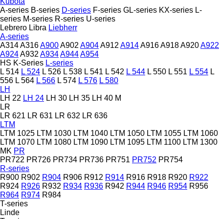
Kubota
A-series
B-series
D-series
F-series
GL-series
KX-series
L-
series
M-series
R-series
U-series
Lebrero
Libra
Liebherr
A-series
A314
A316
A900
A902
A904
A912
A914
A916
A918
A920
A922
A924
A932
A934
A944
A954
HS
K-Series
L-series
L 514
L 524
L 526
L 538
L 541
L 542
L 544
L 550
L 551
L 554
L
556
L 564
L 566
L 574
L 576
L 580
LH
LH 22
LH 24
LH 30
LH 35
LH 40 M
LR
LR 621
LR 631
LR 632
LR 636
LTM
LTM 1025
LTM 1030
LTM 1040
LTM 1050
LTM 1055
LTM 1060
LTM 1070
LTM 1080
LTM 1090
LTM 1095
LTM 1100
LTM 1300
MK
PR
PR722
PR726
PR734
PR736
PR751
PR752
PR754
R-series
R900
R902
R904
R906
R912
R914
R916
R918
R920
R922
R924
R926
R932
R934
R936
R942
R944
R946
R954
R956
R964
R974
R984
T-series
Linde