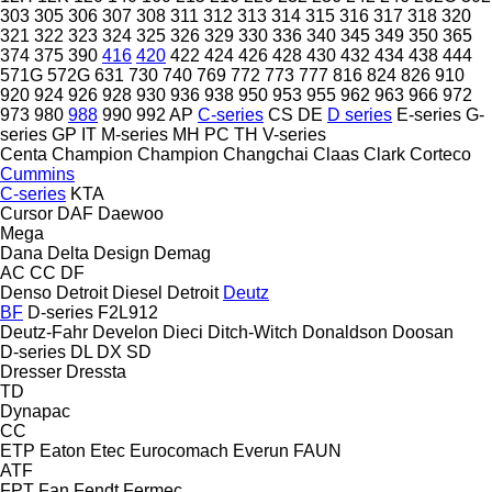
303
305
306
307
308
311
312
313
314
315
316
317
318
320
321
322
323
324
325
326
329
330
336
340
345
349
350
365
374
375
390
416
420
422
424
426
428
430
432
434
438
444
571G
572G
631
730
740
769
772
773
777
816
824
826
910
920
924
926
928
930
936
938
950
953
955
962
963
966
972
973
980
988
990
992
AP
C-series
CS
DE
D series
E-series
G-
series
GP
IT
M-series
MH
PC
TH
V-series
Centa
Champion
Champion
Changchai
Claas
Clark
Corteco
Cummins
C-series
KTA
Cursor
DAF
Daewoo
Mega
Dana
Delta Design
Demag
AC
CC
DF
Denso
Detroit Diesel
Detroit
Deutz
BF
D-series
F2L912
Deutz-Fahr
Develon
Dieci
Ditch-Witch
Donaldson
Doosan
D-series
DL
DX
SD
Dresser
Dressta
TD
Dynapac
CC
ETP
Eaton
Etec
Eurocomach
Everun
FAUN
ATF
FPT
Fan
Fendt
Fermec