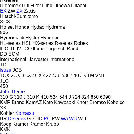
H-series
Hidromek
Hifi Filter
Hino
Hinowa
Hitachi
EX
ZW
ZX
Zaxis
Hitachi-Sumitomo
SCX
Holset
Honda
Hydac
Hydrema
806
Hydromatik
Hyster
Hyundai
HL-series
HSL
HX-series
R-series
Robex
IHC
IHI
IVECO
Ihimer
Ingersoll Rand
DD
ECM
International Harvester
International
TD
Isuzu
JCB
1CX
2CX
3CX
4CX
427
436
536
540
JS
TM
VMT
JLG
450
John Deere
310 G
310 J
310 K
410
524
544 J
724
824
850
6090
KMP Brand
KamAZ
Kato
Kawasaki
Knorr-Bremse
Kobelco
SK
Kohler
Komatsu
BR
D series
GD
HD
PC
PW
WA
WB
WH
Koop
Kramer
Kramer
Krupp
KMK