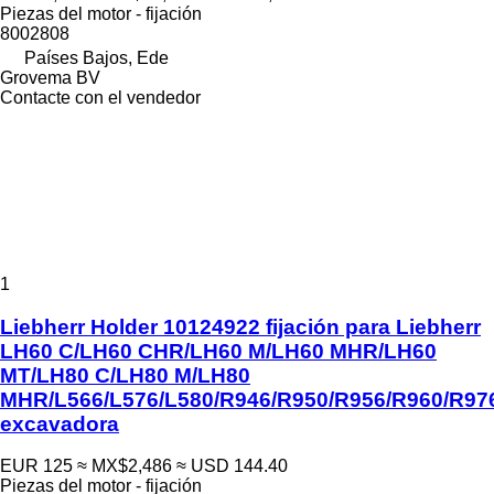
Piezas del motor - fijación
8002808
Países Bajos, Ede
Grovema BV
Contacte con el vendedor
1
Liebherr Holder 10124922 fijación para Liebherr
LH60 C/LH60 CHR/LH60 M/LH60 MHR/LH60
MT/LH80 C/LH80 M/LH80
MHR/L566/L576/L580/R946/R950/R956/R960/R97
excavadora
EUR 125
≈ MX$2,486
≈ USD 144.40
Piezas del motor - fijación