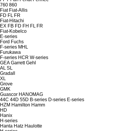
760
860
Fiat
Fiat-Allis
FD
FL
FR
Fiat-Hitachi
EX
FB
FD
FH
FL
FR
Fiat-Kobelco
E-series
Ford
Fuchs
F-series
MHL
Furukawa
F-series
HCR
W-series
GEA
Garrett
Gehl
AL
SL
Gradall
XL
Grove
GMK
Guascor
HANOMAG
44C
44D
55D
B-series
D-series
E-series
HZM
Hamilton
Hamm
HD
Hanix
H-series
Hanta
Hatz
Haulotte