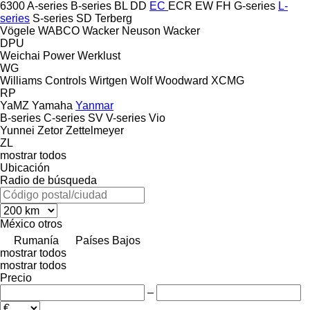
6300
A-series
B-series
BL
DD
EC
ECR
EW
FH
G-series
L-
series
S-series
SD
Terberg
Vögele
WABCO
Wacker Neuson
Wacker
DPU
Weichai Power
Werklust
WG
Williams Controls
Wirtgen
Wolf
Woodward
XCMG
RP
YaMZ
Yamaha
Yanmar
B-series
C-series
SV
V-series
Vio
Yunnei
Zetor
Zettelmeyer
ZL
mostrar todos
Ubicación
Radio de búsqueda
México
otros
Rumanía
Países Bajos
mostrar todos
mostrar todos
Precio
–