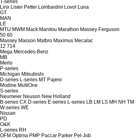
T-series
Linx
Lister Petter
Lombardini
Lovol
Luna
GT
MAN
LE
MTU
MWM
Mack
Manitou
Marathon
Massey Ferguson
50
60
Massey
Masson
Matbro
Maximus
Mecalac
12
714
Mega
Mercedes-Benz
MB
Merlo
P-series
Michigan
Mitsubishi
D-series
L-series
MT
Pajero
Modine
MultiOne
S-series
Neumeier
Neuson
New Holland
B-series
CX
D-series
E-series
L-series
LB
LM
LS
MH
NH
TM
W-series
WE
Nissan
PD
O&K
L-series
RH
OFM
Optima
PMP
Paccar
Parker
Pel-Job