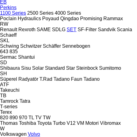
EB
Perkins
1100 Series
2500 Series
4000 Series
Poclain Hydraulics
Poyaud
Qingdao Promising
Rammax
RW
Renault
Rexroth
SAME
SDLG
SET
SF-Filter
Sandvik
Scania
Schaeff
SKL
Schwing
Schwitzer
Schäffer
Sennebogen
643
835
Sermac
Shantui
SD
Shibaura
Sisu
Solar
Standard
Star
Steinbock
Sumitomo
SH
Süperel Radyatör
T.Rad
Tadano Faun
Tadano
ATF
Takeuchi
TB
Tamrock
Tatra
T-series
Terex
820
890
970
TL
TV
TW
Thomas
Toshiba
Toyota
Turbo
V12
VM Motori
Vibromax
W
Volkswagen
Volvo