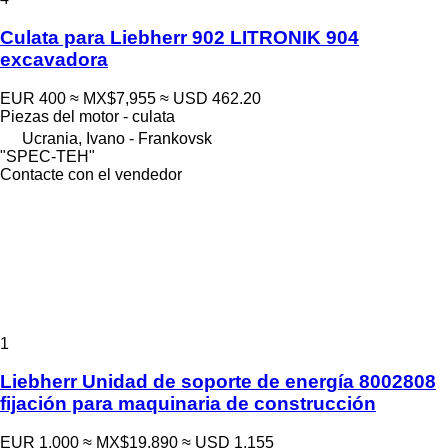
Culata para Liebherr 902 LITRONIK 904
excavadora
EUR 400
≈ MX$7,955
≈ USD 462.20
Piezas del motor - culata
Ucrania, Ivano - Frankovsk
"SPEC-TEH"
Contacte con el vendedor
1
Liebherr Unidad de soporte de energía 8002808
fijación para maquinaria de construcción
EUR 1,000
≈ MX$19,890
≈ USD 1,155