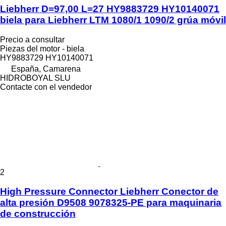
Liebherr D=97,00 L=27 HY9883729 HY10140071
biela para Liebherr LTM 1080/1 1090/2 grúa móvil
Precio a consultar
Piezas del motor - biela
HY9883729 HY10140071
España, Camarena
HIDROBOYAL SLU
Contacte con el vendedor
2
High Pressure Connector Liebherr Conector de
alta presión D9508 9078325-PE para maquinaria
de construcción