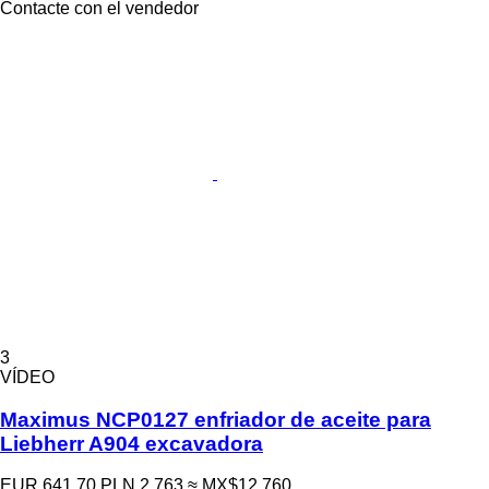
Contacte con el vendedor
3
VÍDEO
Maximus NCP0127 enfriador de aceite para
Liebherr A904 excavadora
EUR 641.70
PLN 2,763
≈ MX$12,760