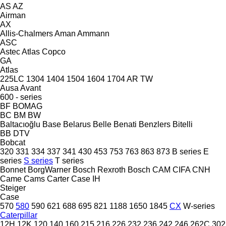
AS
AZ
Airman
AX
Allis-Chalmers
Aman
Ammann
ASC
Astec
Atlas Copco
GA
Atlas
225LC
1304
1404
1504
1604
1704
AR
TW
Ausa
Avant
600 - series
BF
BOMAG
BC
BM
BW
Baltacıoğlu
Base
Belarus
Belle
Benati
Benzlers
Bitelli
BB
DTV
Bobcat
320
331
334
337
341
430
453
753
763
863
873
B series
E
series
S series
T series
Bonnet
BorgWarner
Bosch Rexroth
Bosch
CAM
CIFA
CNH
Came
Cams
Carter
Case IH
Steiger
Case
570
580
590
621
688
695
821
1188
1650
1845
CX
W-series
Caterpillar
12H
12K
120
140
160
215
216
226
232
236
242
246
262C
302