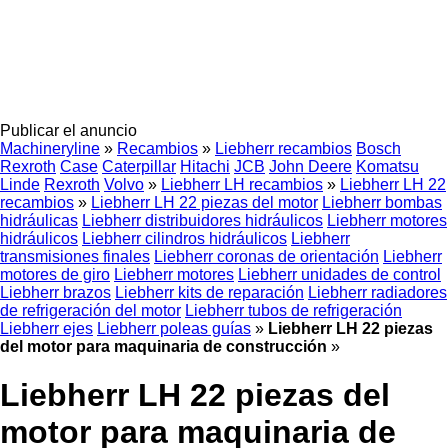
Publicar el anuncio
Machineryline
»
Recambios
»
Liebherr recambios
Bosch
Rexroth
Case
Caterpillar
Hitachi
JCB
John Deere
Komatsu
Linde
Rexroth
Volvo
»
Liebherr LH recambios
»
Liebherr LH 22
recambios
»
Liebherr LH 22 piezas del motor
Liebherr bombas
hidráulicas
Liebherr distribuidores hidráulicos
Liebherr motores
hidráulicos
Liebherr cilindros hidráulicos
Liebherr
transmisiones finales
Liebherr coronas de orientación
Liebherr
motores de giro
Liebherr motores
Liebherr unidades de control
Liebherr brazos
Liebherr kits de reparación
Liebherr radiadores
de refrigeración del motor
Liebherr tubos de refrigeración
Liebherr ejes
Liebherr poleas guías
»
Liebherr LH 22 piezas
del motor para maquinaria de construcción
»
Liebherr LH 22 piezas del
motor para maquinaria de