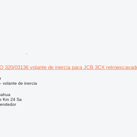
20/03136 volante de inercia para JCB 3CX retroexcavad
r
- volante de inercia
uahua
e Km 24 Sa
vendedor