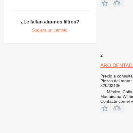
416
420
422
¿Le faltan algunos filtros?
424
426
Sugiera un cambio
428
430
432
2
434
438
ARO DENTADO 3
444
Precio a consulta
571G
Piezas del motor 
320/03136
572G
México, Chih
631
Maquinaria Wieb
730
Contacte con el 
740
769
772
773