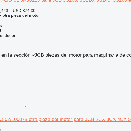
 KRJ3451 JRJ0213 para JCB JS200, JS210, JS240, JS260 
,443
≈ USD 374.30
- otra pieza del motor
1,
nn
Ü
vendedor
 en la sección «JCB piezas del motor para maquinaria de c
02/100078 otra pieza del motor para JCB 2CX 3CX 4CX 
r