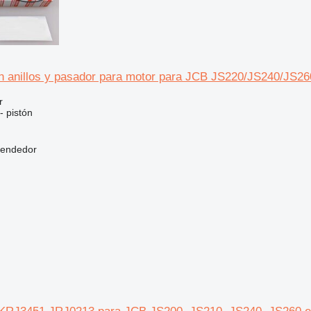
n anillos y pasador para motor para JCB JS220/JS240/JS26
r
- pistón
vendedor