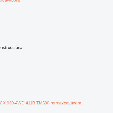
excavadora
onstrucción»
5CX 930-4WD 411B TM300 retroexcavadora