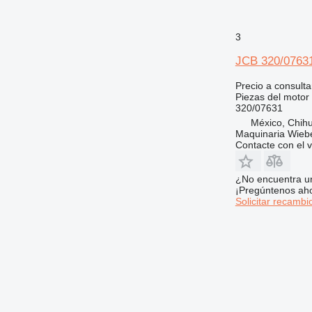
973
980
3
988
JCB 320/07631
990
992
Precio a consulta
Piezas del motor 
AP
320/07631
C-series
México, Chih
CS
Maquinaria Wieb
Contacte con el 
DE
D series
¿No encuentra u
E-series
¡Pregúntenos ah
G-series
Solicitar recambi
GP
IT
M-series
MH
PC
TH