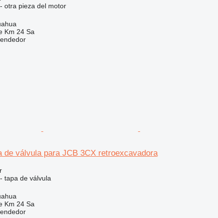
- otra pieza del motor
uahua
e Km 24 Sa
vendedor
a de válvula para JCB 3CX retroexcavadora
r
- tapa de válvula
uahua
e Km 24 Sa
vendedor