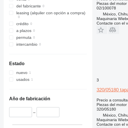
Piezas del motor 
320
del fabricante
02/100078
321
leasing (alquiler con opción a compra)
México, Chih
Maquinaria Wieb
322
Contacte con el 
crédito
323
a plazos
324
permuta
325
intercambio
326
329
330
Estado
336
nuevo
340
usados
3
345
349
320/05180 tap
350
Año de fabricación
Precio a consulta
365
Piezas del motor 
374
320/05180
–
375
México, Chih
Maquinaria Wieb
390
Contacte con el 