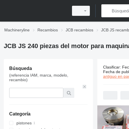
Machineryline
Recambios
JCB recambios
JCB JS recamb
JCB JS 240 piezas del motor para maquin
Clasificar
:
Fec
Búsqueda
2 anuncios
Fecha de publ
(referencia IAM, marca, modelo,
antiguo en par
recambio)
Categoría
pistones