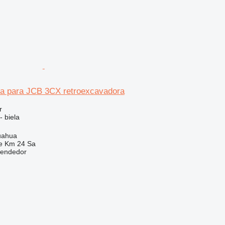
la para JCB 3CX retroexcavadora
r
- biela
uahua
e Km 24 Sa
vendedor