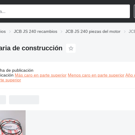
ios
JCB JS 240 recambios
JCB JS 240 piezas del motor
JCB
aria de construcción
ha de publicación
:
JCB JS 240 piezas del motor para maquinaria de construcción
icación
Más caro en parte superior
Menos caro en parte superior
Año d
te superior