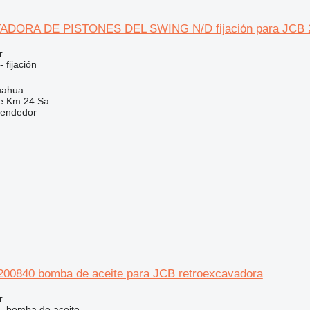
DORA DE PISTONES DEL SWING N/D fijación para JCB 2
r
 fijación
uahua
e Km 24 Sa
vendedor
0840 bomba de aceite para JCB retroexcavadora
r
 - bomba de aceite