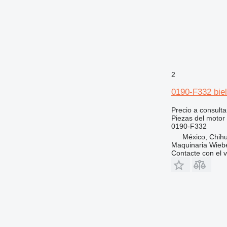
777
816
824
826
910
920
2
924
926
0190-F332 bie
928
Precio a consulta
930
Piezas del motor 
0190-F332
936
México, Chih
938
Maquinaria Wieb
950
Contacte con el 
953
955
962
963
966
972