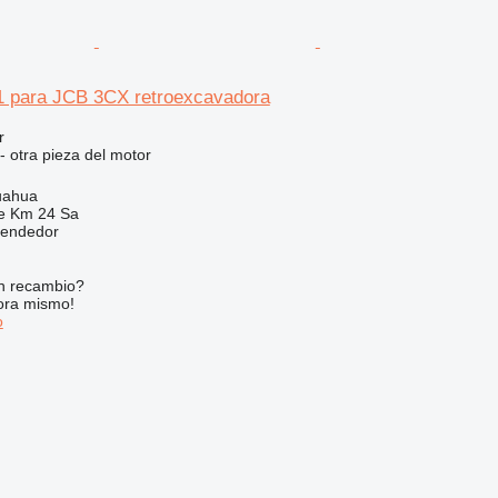
 para JCB 3CX retroexcavadora
r
- otra pieza del motor
uahua
e Km 24 Sa
vendedor
n recambio?
ora mismo!
o