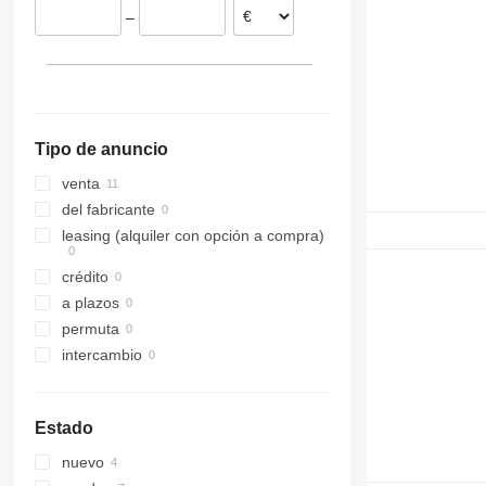
–
312
ZX350
313
ZX360
314
ZX400
315
ZX450
316
ZX470
Tipo de anuncio
317
ZX650
318
ZX670
venta
320
ZX870
del fabricante
321
leasing (alquiler con opción a compra)
322
crédito
323
a plazos
324
permuta
325
intercambio
326
329
330
Estado
336
nuevo
340