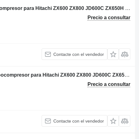
Isuzu 1144003840 1144003841 turbocompresor para Hitachi ZX600 ZX800 JD600C ZX650H ZX850H JD800LC ZX670-5G ZX870-5G excavadora
Precio a consultar
Contacte con el vendedor
Isuzu VA300025 C92CNDS0025G turbocompresor para Hitachi ZX600 ZX800 JD600C ZX650H ZX850H JD800LC ZX670-5G ZX870-5G excavadora
Precio a consultar
Contacte con el vendedor