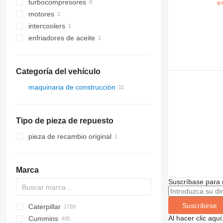
turbocompresores
motores
intercoolers
enfriadores de aceite
Categoría del vehículo
maquinaria de construcción
excavadoras
Tipo de pieza de repuesto
pieza de recambio original
Marca
Suscríbase para 
Suscribirse
Caterpillar
Titan
AS
AX
ASC
GA
225LC
600 - series
BC
BB
320
Steiger
570
Al hacer clic aq
Cummins
AZ
1304
BM
DTV
331
580
12H