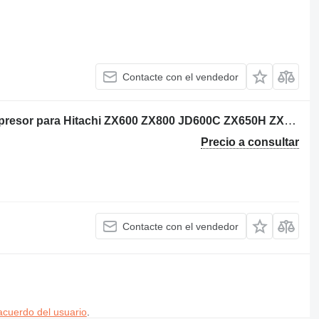
Contacte con el vendedor
Isuzu VD300025 VA300019 turbocompresor para Hitachi ZX600 ZX800 JD600C ZX650H ZX850H JD800LC ZX670-5G ZX870-5G maquinaria de construcción
Precio a consultar
Contacte con el vendedor
acuerdo del usuario
.