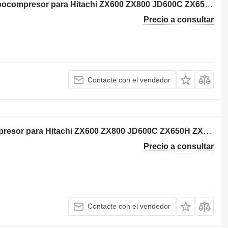
Isuzu C92CNDS0025B VB300025 turbocompresor para Hitachi ZX600 ZX800 JD600C ZX650H ZX850H JD800LC ZX670-5G ZX870-5G excavadora
Precio a consultar
Contacte con el vendedor
Isuzu VD300025 VA300019 turbocompresor para Hitachi ZX600 ZX800 JD600C ZX650H ZX850H JD800LC ZX670-5G ZX870-5G excavadora
Precio a consultar
Contacte con el vendedor