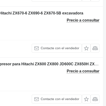
 Hitachi ZX670-6 ZX690-6 ZX670-5B excavadora
Precio a consultar
Contacte con el vendedor
IHI 1144003841 - VD300025 turbocompresor para Hitachi ZX600 ZX800 JD600C ZX650H ZX850H JD800LC ZX670-5G ZX870-5G excavadora
Precio a consultar
Contacte con el vendedor