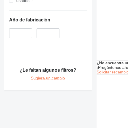
usados
345
349
350
Año de fabricación
365
374
–
375
390
416
420
¿No encuentra u
422
¡Pregúntenos ah
¿Le faltan algunos filtros?
424
Solicitar recambi
426
Sugiera un cambio
428
430
432
434
438
444
571G