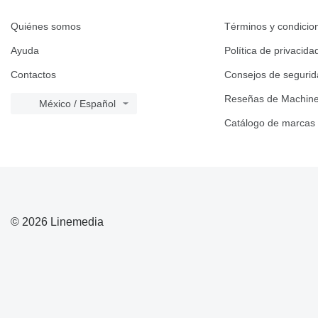
G-series
GP
Quiénes somos
Términos y condicio
IT
Ayuda
Política de privacida
M-series
MH
Contactos
Consejos de seguri
PC
Reseñas de Machine
México / Español
TH
Catálogo de marcas
V-series
© 2026 Linemedia