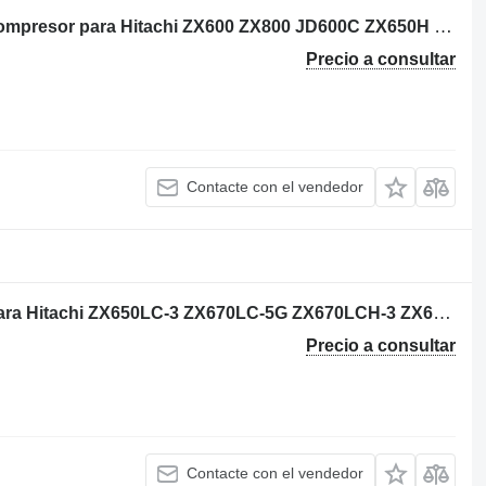
Isuzu 1144003841 - VD300025 turbocompresor para Hitachi ZX600 ZX800 JD600C ZX650H ZX850H JD800LC ZX670-5G ZX870-5G excavadora
Precio a consultar
Contacte con el vendedor
Hitachi 4654986 enfriador de aceite para Hitachi ZX650LC-3 ZX670LC-5G ZX670LCH-3 ZX670LCR-3 ZX670LCH-5G ZX670LCR-5G excavadora
Precio a consultar
Contacte con el vendedor