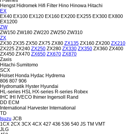
H-series
Hengst
Hidromek
Hifi Filter
Hino
Hinowa
Hitachi
EX
EX40
EX100
EX120
EX160
EX200
EX255
EX300
EX800
EX1200
ZW
ZW150
ZW180
ZW220
ZW250
ZW310
ZX
ZX30
ZX35
ZX50
ZX75
ZX80
ZX135
ZX160
ZX200
ZX210
ZX225
ZX240
ZX250
ZX280
ZX330
ZX350
ZX360
ZX400
ZX450
ZX470
ZX650
ZX670
ZX870
Zaxis
Hitachi-Sumitomo
SCX
Holset
Honda
Hydac
Hydrema
806
807
906
Hydromatik
Hyster
Hyundai
HL-series
HSL
HX-series
R-series
Robex
IHC
IHI
IVECO
Ihimer
Ingersoll Rand
DD
ECM
International Harvester
International
TD
Isuzu
JCB
1CX
2CX
3CX
4CX
427
436
536
540
JS
TM
VMT
JLG