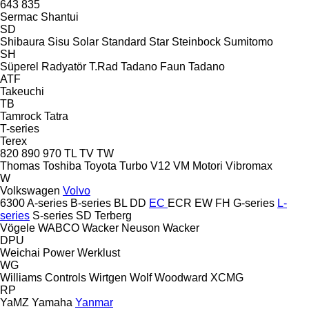
643
835
Sermac
Shantui
SD
Shibaura
Sisu
Solar
Standard
Star
Steinbock
Sumitomo
SH
Süperel Radyatör
T.Rad
Tadano Faun
Tadano
ATF
Takeuchi
TB
Tamrock
Tatra
T-series
Terex
820
890
970
TL
TV
TW
Thomas
Toshiba
Toyota
Turbo
V12
VM Motori
Vibromax
W
Volkswagen
Volvo
6300
A-series
B-series
BL
DD
EC
ECR
EW
FH
G-series
L-
series
S-series
SD
Terberg
Vögele
WABCO
Wacker Neuson
Wacker
DPU
Weichai Power
Werklust
WG
Williams Controls
Wirtgen
Wolf
Woodward
XCMG
RP
YaMZ
Yamaha
Yanmar