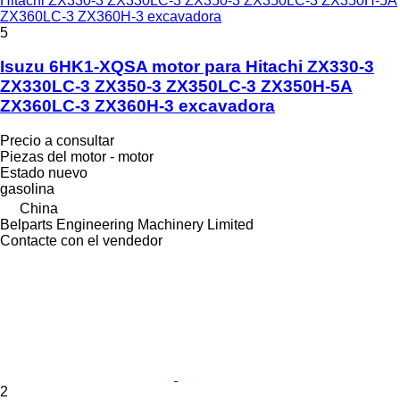
Hitachi ZX330‑3 ZX330LC‑3 ZX350‑3 ZX350LC‑3 ZX350H‑5A
ZX360LC‑3 ZX360H‑3 excavadora
5
Isuzu 6HK1-XQSA motor para Hitachi ZX330‑3
ZX330LC‑3 ZX350‑3 ZX350LC‑3 ZX350H‑5A
ZX360LC‑3 ZX360H‑3 excavadora
Precio a consultar
Piezas del motor - motor
Estado
nuevo
gasolina
China
Belparts Engineering Machinery Limited
Contacte con el vendedor
2