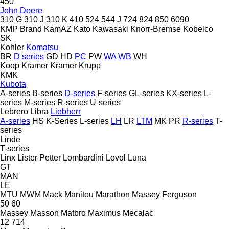
450
John Deere
310 G
310 J
310 K
410
524
544 J
724
824
850
6090
KMP Brand
KamAZ
Kato
Kawasaki
Knorr-Bremse
Kobelco
SK
Kohler
Komatsu
BR
D series
GD
HD
PC
PW
WA
WB
WH
Koop
Kramer
Kramer
Krupp
KMK
Kubota
A-series
B-series
D-series
F-series
GL-series
KX-series
L-
series
M-series
R-series
U-series
Lebrero
Libra
Liebherr
A-series
HS
K-Series
L-series
LH
LR
LTM
MK
PR
R-series
T-
series
Linde
T-series
Linx
Lister Petter
Lombardini
Lovol
Luna
GT
MAN
LE
MTU
MWM
Mack
Manitou
Marathon
Massey Ferguson
50
60
Massey
Masson
Matbro
Maximus
Mecalac
12
714