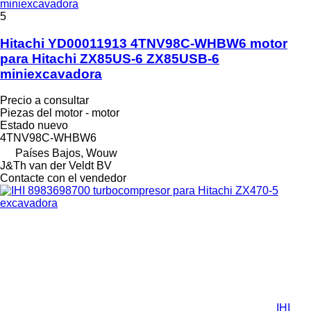
miniexcavadora
5
Hitachi YD00011913 4TNV98C-WHBW6 motor
para Hitachi ZX85US-6 ZX85USB-6
miniexcavadora
Precio a consultar
Piezas del motor - motor
Estado
nuevo
4TNV98C-WHBW6
Países Bajos, Wouw
J&Th van der Veldt BV
Contacte con el vendedor
IHI