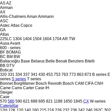
AS
AZ
Airman
AX
Allis-Chalmers
Aman
Ammann
ASC
Astec
Atlas Copco
GA
Atlas
225LC
1304
1404
1504
1604
1704
AR
TW
Ausa
Avant
600 - series
BF
BOMAG
BC
BM
BW
Baltacıoğlu
Base
Belarus
Belle
Benati
Benzlers
Bitelli
BB
DTV
Bobcat
320
331
334
337
341
430
453
753
763
773
863
873
B series
E
series
S series
T series
Bonnet
BorgWarner
Bosch Rexroth
Bosch
CAM
CIFA
CNH
Came
Cams
Carter
Case IH
Steiger
Case
570
580
590
621
688
695
821
1188
1650
1845
CX
W-series
Caterpillar
12H
12K
120
140
160
215
216
226
232
236
242
246
262C
302