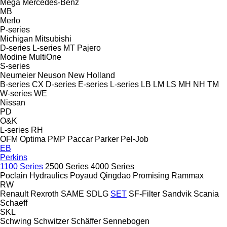
Mega
Mercedes-Benz
MB
Merlo
P-series
Michigan
Mitsubishi
D-series
L-series
MT
Pajero
Modine
MultiOne
S-series
Neumeier
Neuson
New Holland
B-series
CX
D-series
E-series
L-series
LB
LM
LS
MH
NH
TM
W-series
WE
Nissan
PD
O&K
L-series
RH
OFM
Optima
PMP
Paccar
Parker
Pel-Job
EB
Perkins
1100 Series
2500 Series
4000 Series
Poclain Hydraulics
Poyaud
Qingdao Promising
Rammax
RW
Renault
Rexroth
SAME
SDLG
SET
SF-Filter
Sandvik
Scania
Schaeff
SKL
Schwing
Schwitzer
Schäffer
Sennebogen