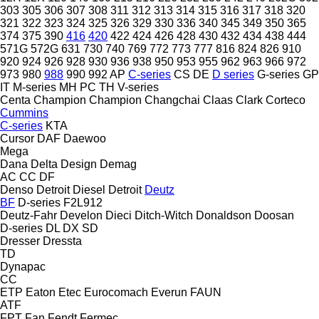
303
305
306
307
308
311
312
313
314
315
316
317
318
320
321
322
323
324
325
326
329
330
336
340
345
349
350
365
374
375
390
416
420
422
424
426
428
430
432
434
438
444
571G
572G
631
730
740
769
772
773
777
816
824
826
910
920
924
926
928
930
936
938
950
953
955
962
963
966
972
973
980
988
990
992
AP
C-series
CS
DE
D series
G-series
GP
IT
M-series
MH
PC
TH
V-series
Centa
Champion
Champion
Changchai
Claas
Clark
Corteco
Cummins
C-series
KTA
Cursor
DAF
Daewoo
Mega
Dana
Delta Design
Demag
AC
CC
DF
Denso
Detroit Diesel
Detroit
Deutz
BF
D-series
F2L912
Deutz-Fahr
Develon
Dieci
Ditch-Witch
Donaldson
Doosan
D-series
DL
DX
SD
Dresser
Dressta
TD
Dynapac
CC
ETP
Eaton
Etec
Eurocomach
Everun
FAUN
ATF
FPT
Fan
Fendt
Fermec