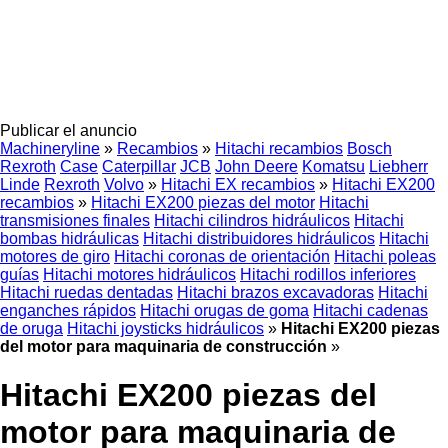
Publicar el anuncio
Machineryline
»
Recambios
»
Hitachi recambios
Bosch
Rexroth
Case
Caterpillar
JCB
John Deere
Komatsu
Liebherr
Linde
Rexroth
Volvo
»
Hitachi EX recambios
»
Hitachi EX200
recambios
»
Hitachi EX200 piezas del motor
Hitachi
transmisiones finales
Hitachi cilindros hidráulicos
Hitachi
bombas hidráulicas
Hitachi distribuidores hidráulicos
Hitachi
motores de giro
Hitachi coronas de orientación
Hitachi poleas
guías
Hitachi motores hidráulicos
Hitachi rodillos inferiores
Hitachi ruedas dentadas
Hitachi brazos excavadoras
Hitachi
enganches rápidos
Hitachi orugas de goma
Hitachi cadenas
de oruga
Hitachi joysticks hidráulicos
»
Hitachi EX200 piezas
del motor para maquinaria de construcción
»
Hitachi EX200 piezas del
motor para maquinaria de