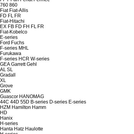
760
860
Fiat
Fiat-Allis
FD
FL
FR
Fiat-Hitachi
EX
FB
FD
FH
FL
FR
Fiat-Kobelco
E-series
Ford
Fuchs
F-series
MHL
Furukawa
F-series
HCR
W-series
GEA
Garrett
Gehl
AL
SL
Gradall
XL
Grove
GMK
Guascor
HANOMAG
44C
44D
55D
B-series
D-series
E-series
HZM
Hamilton
Hamm
HD
Hanix
H-series
Hanta
Hatz
Haulotte