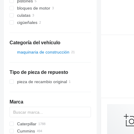
pistones
bloques de motor
culatas
cigüeñales
Categoría del vehículo
maquinaria de construcción
excavadoras
apisonadoras
Tipo de pieza de repuesto
plataformas elevadoras
cargadoras de construcción
plataformas articuladas
pieza de recambio original
otra maquinaria de construcción
cargadoras de ruedas
Marca
Caterpillar
Titan
AS
AX
ASC
GA
225LC
600 - series
BC
BB
320
Steiger
570
Cummins
AZ
1304
BM
DTV
331
580
12H