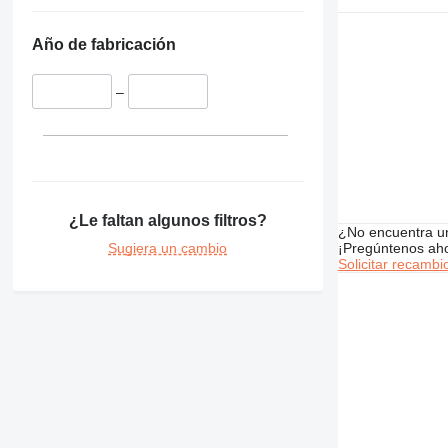
345
349
Año de fabricación
350
365
–
374
375
390
416
420
¿Le faltan algunos filtros?
422
¿No encuentra u
424
Sugiera un cambio
¡Pregúntenos ah
Solicitar recambi
426
428
430
432
434
438
444
571G