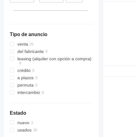
312
313
314
315
Tipo de anuncio
316
317
venta
318
del fabricante
320
leasing (alquiler con opción a compra)
321
crédito
322
a plazos
323
permuta
324
intercambio
325
326
329
Estado
330
nuevo
336
usados
340