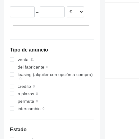
308
Terberg
–
311
312
313
314
315
Tipo de anuncio
316
317
venta
318
del fabricante
320
leasing (alquiler con opción a compra)
321
crédito
322
a plazos
323
permuta
324
intercambio
325
326
329
Estado
330