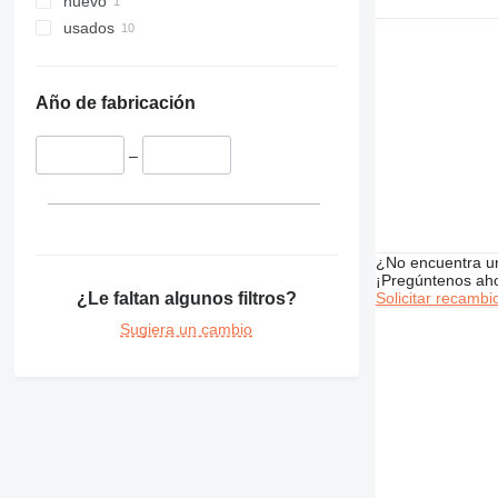
nuevo
336
usados
340
345
349
Año de fabricación
350
365
–
374
375
390
416
¿No encuentra u
420
¡Pregúntenos ah
¿Le faltan algunos filtros?
Solicitar recambi
422
424
Sugiera un cambio
426
428
430
432
434
438