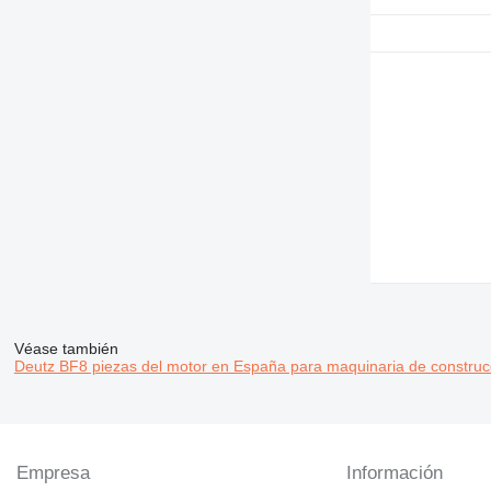
936
938
950
953
955
962
963
966
972
973
980
988
990
Véase también
Deutz BF8 piezas del motor en España para maquinaria de construc
992
AP
C-series
CS
Empresa
DE
Información