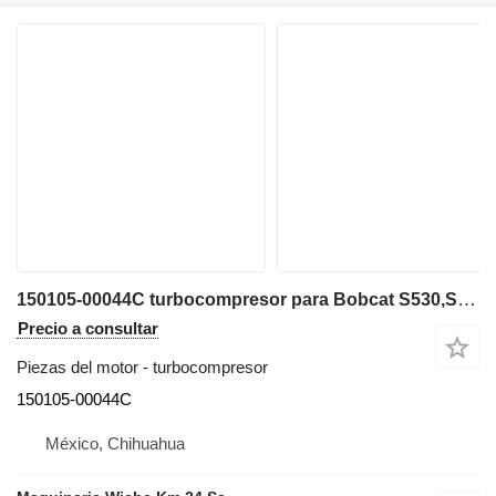
150105-00044C turbocompresor para Bobcat S530,S630,S650,T650,T595 minicargadora
Precio a consultar
Piezas del motor - turbocompresor
150105-00044C
México, Chihuahua