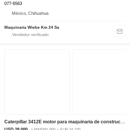
077-6563
México, Chihuahua
Maquinaria Wiebe Km 24 Sa
Caterpillar 3412E motor para maquinaria de construcción de carreteras
USD 28,000
≈ MX$481,900
≈ EUR 24,230