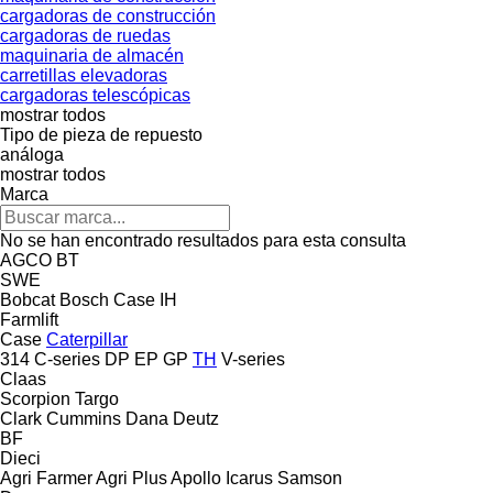
cargadoras de construcción
cargadoras de ruedas
maquinaria de almacén
carretillas elevadoras
cargadoras telescópicas
mostrar todos
Tipo de pieza de repuesto
análoga
mostrar todos
Marca
No se han encontrado resultados para esta consulta
AGCO
BT
SWE
Bobcat
Bosch
Case IH
Farmlift
Case
Caterpillar
314
C-series
DP
EP
GP
TH
V-series
Claas
Scorpion
Targo
Clark
Cummins
Dana
Deutz
BF
Dieci
Agri Farmer
Agri Plus
Apollo
Icarus
Samson