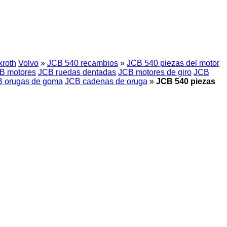
roth
Volvo
»
JCB 540 recambios
»
JCB 540 piezas del motor
B motores
JCB ruedas dentadas
JCB motores de giro
JCB
 orugas de goma
JCB cadenas de oruga
»
JCB 540 piezas