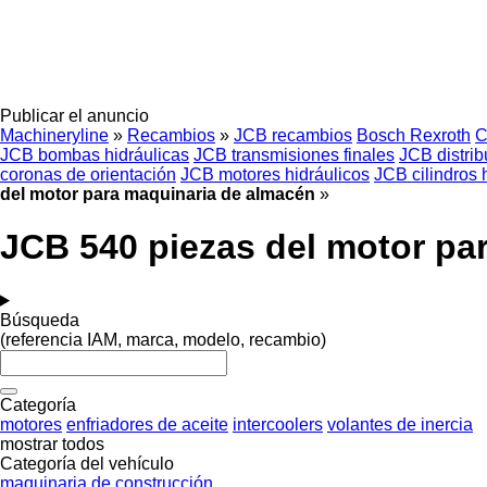
Publicar el anuncio
Machineryline
»
Recambios
»
JCB recambios
Bosch Rexroth
C
JCB bombas hidráulicas
JCB transmisiones finales
JCB distrib
coronas de orientación
JCB motores hidráulicos
JCB cilindros 
del motor para maquinaria de almacén
»
JCB 540 piezas del motor pa
Búsqueda
(referencia IAM, marca, modelo, recambio)
Categoría
motores
enfriadores de aceite
intercoolers
volantes de inercia
mostrar todos
Categoría del vehículo
maquinaria de construcción