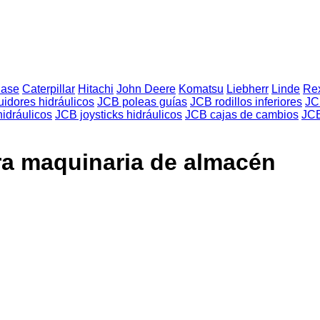
ase
Caterpillar
Hitachi
John Deere
Komatsu
Liebherr
Linde
Rex
uidores hidráulicos
JCB poleas guías
JCB rodillos inferiores
JC
hidráulicos
JCB joysticks hidráulicos
JCB cajas de cambios
JCB
ra maquinaria de almacén