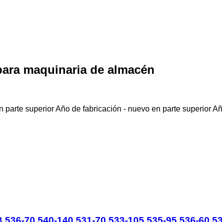
para maquinaria de almacén
 parte superior
Año de fabricación - nuevo en parte superior
Añ
536-70 540-140 531-70 533-105 535-95 536-60 53