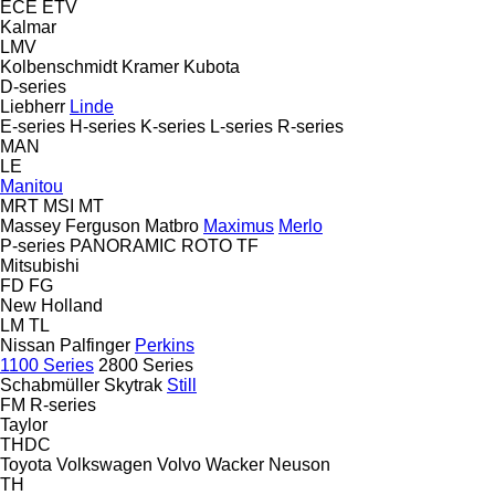
ECE
ETV
Kalmar
LMV
Kolbenschmidt
Kramer
Kubota
D-series
Liebherr
Linde
E-series
H-series
K-series
L-series
R-series
MAN
LE
Manitou
MRT
MSI
MT
Massey Ferguson
Matbro
Maximus
Merlo
P-series
PANORAMIC
ROTO
TF
Mitsubishi
FD
FG
New Holland
LM
TL
Nissan
Palfinger
Perkins
1100 Series
2800 Series
Schabmüller
Skytrak
Still
FM
R-series
Taylor
THDC
Toyota
Volkswagen
Volvo
Wacker Neuson
TH