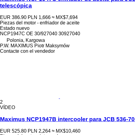
telescópica
EUR 386.90
PLN 1,666
≈ MX$7,694
Piezas del motor - enfriador de aceite
Estado
nuevo
NCP1947C OE 30/927040 30927040
Polonia, Kargowa
P.W. MAXIMUS Piotr Maksymów
Contacte con el vendedor
2
VÍDEO
Maximus NCP1947B intercooler para JCB 536-70 5
EUR 525.80
PLN 2,264
≈ MX$10,460