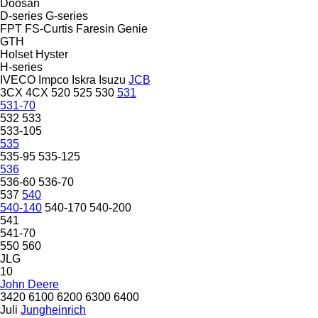
Doosan
D-series
G-series
FPT
FS-Curtis
Faresin
Genie
GTH
Holset
Hyster
H-series
IVECO
Impco
Iskra
Isuzu
JCB
3CX
4CX
520
525
530
531
531-70
532
533
533-105
535
535-95
535-125
536
536-60
536-70
537
540
540-140
540-170
540-200
541
541-70
550
560
JLG
10
John Deere
3420
6100
6200
6300
6400
Juli
Jungheinrich