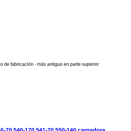
o de fabricación - más antiguo en parte superior
6-70 540-170 541-70 550-140 cargadora