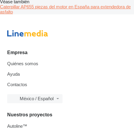
Véase también
Caterpillar AP655 piezas del motor en España para extendedora de
asfalto
Empresa
Quiénes somos
Ayuda
Contactos
México / Español
Nuestros proyectos
Autoline™