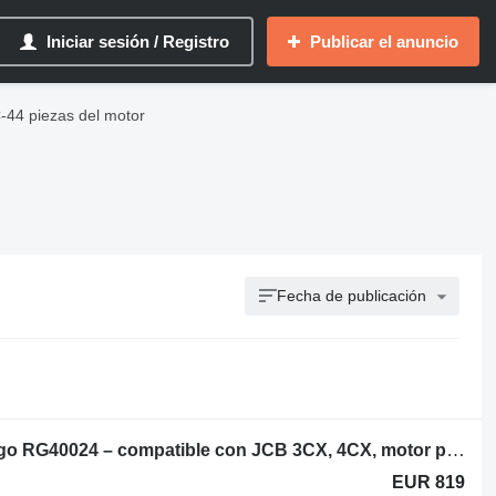
Iniciar sesión / Registro
Publicar el anuncio
-44 piezas del motor
Fecha de publicación
Perkins 44, 74,5 kW / 2300 rpm – código RG40024 – compatible con JCB 3CX, 4CX, motor para JCB 3CX, 4CX retroexcavadora
EUR 819