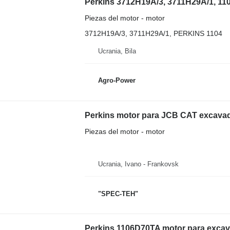
Perkins 3712H19A/3, 3711H29A/1, 11
Piezas del motor - motor
3712H19A/3, 3711H29A/1, PERKINS 1104
Ucrania, Bila
Agro-Power
Perkins motor para JCB CAT excava
Piezas del motor - motor
Ucrania, Ivano - Frankovsk
"SPEC-TEH"
Perkins 1106D70TA motor para exca