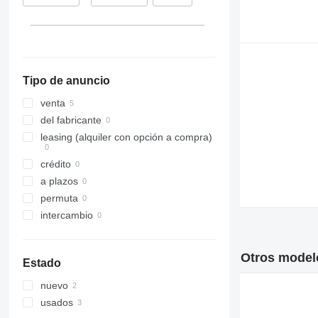
324
325
326
329
Tipo de anuncio
330
336
venta
340
del fabricante
345
leasing (alquiler con opción a compra)
349
crédito
350
a plazos
365
permuta
374
intercambio
375
390
416
Otros modelo
Estado
420
nuevo
422
usados
424