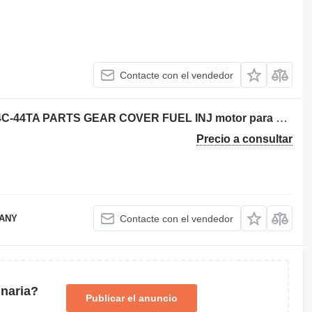
Contacte con el vendedor
USED PERKINS 1104 1104C-44T 1104C-44TA PARTS GEAR COVER FUEL INJ motor para Perkins 1104 / 1104 C-44T / 1104 C-44TA retroexcavadora
Precio a consultar
PANY
Contacte con el vendedor
naria?
Publicar el anuncio