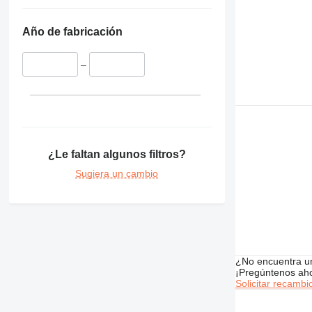
426
428
Año de fabricación
430
432
–
434
438
444
631
730
¿Le faltan algunos filtros?
777
966
Sugiera un cambio
972
980
988
C-series
DE
¿No encuentra u
¡Pregúntenos ah
D series
Solicitar recambi
E-series
M-series