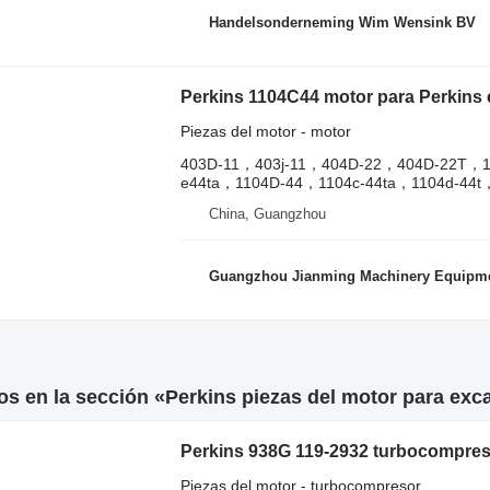
Handelsonderneming Wim Wensink BV
Perkins 1104C44 motor para Perkins
Piezas del motor - motor
403D-11，403j-11，404D‑22，404D‑22T，1
e44ta，1104D-44，1104c-44ta，1104d-44t，
China, Guangzhou
Guangzhou Jianming Machinery Equipmen
s en la sección «Perkins piezas del motor para exc
Perkins 938G 119-2932 turbocompres
Piezas del motor - turbocompresor