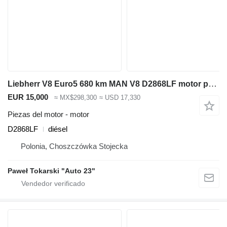
Liebherr V8 Euro5 680 km MAN V8 D2868LF motor para Liebherr R964, L586 retroexcavadora
EUR 15,000
≈ MX$298,300
≈ USD 17,330
Piezas del motor - motor
D2868LF
diésel
Polonia, Choszczówka Stojecka
Paweł Tokarski "Auto 23"