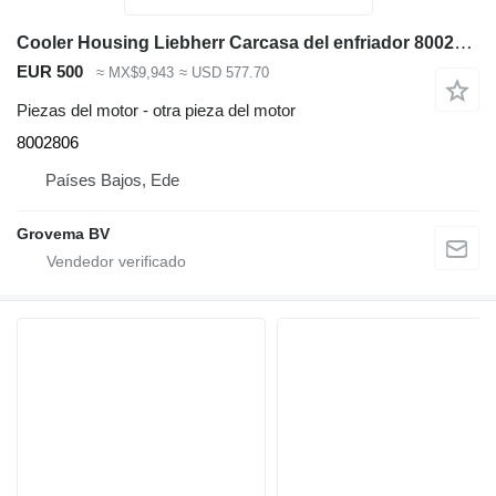
Cooler Housing Liebherr Carcasa del enfriador 8002806 para Liebherr R964C / R974C excavadora
EUR 500
≈ MX$9,943
≈ USD 577.70
Piezas del motor - otra pieza del motor
8002806
Países Bajos, Ede
Grovema BV