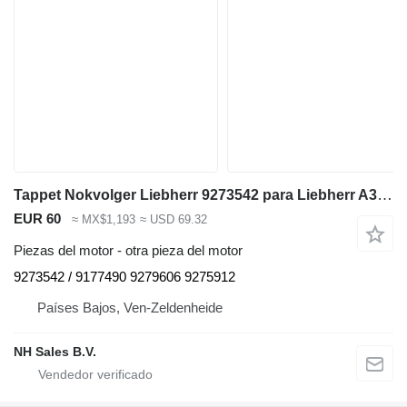
Tappet Nokvolger Liebherr 9273542 para Liebherr A312 / A902 / A904 / A912 / A914 / A922 / A924 / A932 / A944 / A954 / R902 / L534-434 / L538-432 / L541-289 / L544-442 / L544-443 / L544-444 / L554-452 / L564 / L574 / L580 / A942 / A974 / P904 / P912 / P932 / P934 / P942 / P944 / P954 / P964 / P974 / R321 / R902 / R904 / R912 / R914 / R922 / R924 / R932 / R934 / R942 / R944 / R954 / R964 / R974 - A 312 / A 902 / A 904 / A 912 / A 914 / A 922 / A 924 / A 932 / A 944 / A 954 / R 902 / L 534 - 434 / L 538 - 432 / L 541 - 289 / L 544 - 442 / L 544 - 443 / L 544 - 444 / L 554 - 452 / L 564 / L 574 / L580 / A 942 / A 974 / P 904 / P 912 / P 932 / P 934 / P 942 / P 944 / P 954 / P 964 / P 974 / R 321 / R 902 / R 904 / R 912 / R 914 / R 922 / R 924 / R 932 / R 934 / R 942 / R 944 / R 954 / R 964 / R 974 excavadora
EUR 60
≈ MX$1,193
≈ USD 69.32
Piezas del motor - otra pieza del motor
9273542 / 9177490 9279606 9275912
Países Bajos, Ven-Zeldenheide
NH Sales B.V.