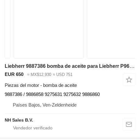
Liebherr 9887386 bomba de aceite para Liebherr P964 , R974 ,R964 excavadora
EUR 650
≈ MX$12,930
≈ USD 751
Piezas del motor - bomba de aceite
9887386 / 9886858 9275631 9275632 9886860
Países Bajos, Ven-Zeldenheide
NH Sales B.V.