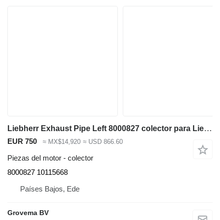
Liebherr Exhaust Pipe Left 8000827 colector para Liebherr R964C/R966/R966 LC/R970/R974C/R976/R976 LC/R980 excavadora
EUR 750
≈ MX$14,920
≈ USD 866.60
Piezas del motor - colector
8000827 10115668
Países Bajos, Ede
Grovema BV