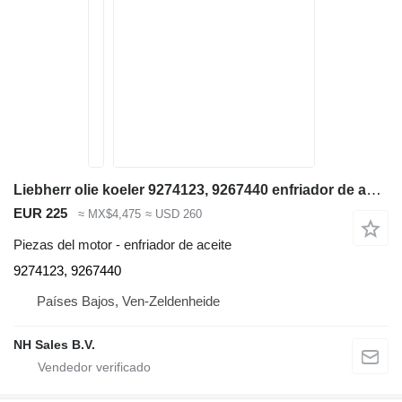
Liebherr olie koeler 9274123, 9267440 enfriador de aceite para Liebherr A974 / P974 / R944 / R954 / R974 / R974B - A 974 / P 974 / R 944 / R 954 / R 974 / R 974 B excavadora
EUR 225
≈ MX$4,475
≈ USD 260
Piezas del motor - enfriador de aceite
9274123, 9267440
Países Bajos, Ven-Zeldenheide
NH Sales B.V.