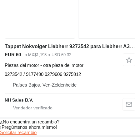
Tappet Nokvolger Liebherr 9273542 para Liebherr A312 / A902 / A904 / A912 / A914 / A922 / A924 / A932 / A944 / A954 / R902 / L534-434 / L538-432 / L541-289 / L544-442 / L544-443 / L544-444 / L554-452 / L564 / L574 / L580 / A942 / A974 / P904 / P912 / P932 / P934 / P942 / P944 / P954 / P964 / P974 / R321 / R902 / R904 / R912 / R914 / R922 / R924 / R932 / R934 / R942 / R944 / R954 / R964 / R974 - A 312 / A 902 / A 904 / A 912 / A 914 / A 922 / A 924 / A 932 / A 944 / A 954 / R 902 / L 534 - 434 / L 538 - 432 / L 541 - 289 / L 544 - 442 / L 544 - 443 / L 544 - 444 / L 554 - 452 / L 564 / L 574 / L580 / A 942 / A 974 / P 904 / P 912 / P 932 / P 934 / P 942 / P 944 / P 954 / P 964 / P 974 / R 321 / R 902 / R 904 / R 912 / R 914 / R 922 / R 924 / R 932 / R 934 / R 942 / R 944 / R 954 / R 964 / R 974 excavadora
EUR 60
≈ MX$1,193
≈ USD 69.32
Piezas del motor - otra pieza del motor
9273542 / 9177490 9279606 9275912
Países Bajos, Ven-Zeldenheide
NH Sales B.V.
¿No encuentra un recambio?
¡Pregúntenos ahora mismo!
Solicitar recambio