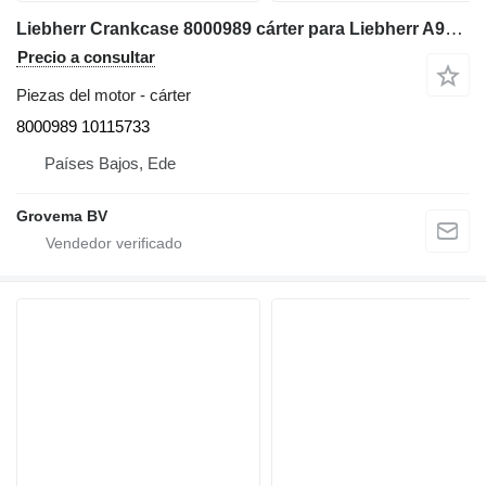
Liebherr Crankcase 8000989 cárter para Liebherr A944C Li/A954C Li/R954C excavadora
Precio a consultar
Piezas del motor - cárter
8000989 10115733
Países Bajos, Ede
Grovema BV