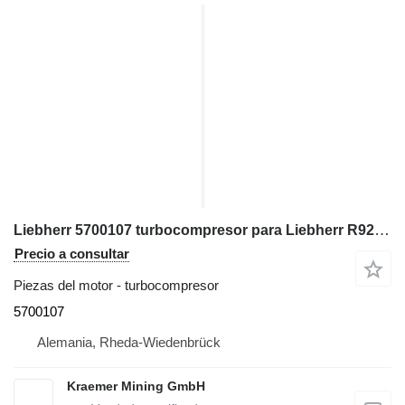
Liebherr 5700107 turbocompresor para Liebherr R922, R942, R944, R954, A900, A944, A954, PR734, PR742 excavadora
Precio a consultar
Piezas del motor - turbocompresor
5700107
Alemania, Rheda-Wiedenbrück
Kraemer Mining GmbH