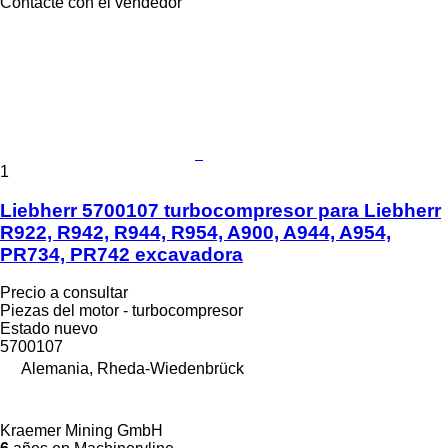
Contacte con el vendedor
1
Liebherr 5700107 turbocompresor para Liebherr
R922, R942, R944, R954, A900, A944, A954,
PR734, PR742 excavadora
Precio a consultar
Piezas del motor - turbocompresor
Estado
nuevo
5700107
Alemania, Rheda-Wiedenbrück
Kraemer Mining GmbH