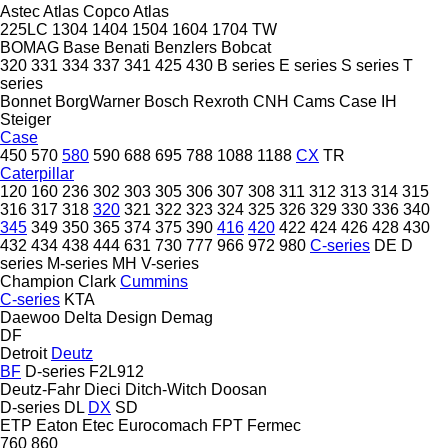
Astec
Atlas Copco
Atlas
225LC
1304
1404
1504
1604
1704
TW
BOMAG
Base
Benati
Benzlers
Bobcat
320
331
334
337
341
425
430
B series
E series
S series
T
series
Bonnet
BorgWarner
Bosch Rexroth
CNH
Cams
Case IH
Steiger
Case
450
570
580
590
688
695
788
1088
1188
CX
TR
Caterpillar
120
160
236
302
303
305
306
307
308
311
312
313
314
315
316
317
318
320
321
322
323
324
325
326
329
330
336
340
345
349
350
365
374
375
390
416
420
422
424
426
428
430
432
434
438
444
631
730
777
966
972
980
C-series
DE
D
series
M-series
MH
V-series
Champion
Clark
Cummins
C-series
KTA
Daewoo
Delta Design
Demag
DF
Detroit
Deutz
BF
D-series
F2L912
Deutz-Fahr
Dieci
Ditch-Witch
Doosan
D-series
DL
DX
SD
ETP
Eaton
Etec
Eurocomach
FPT
Fermec
760
860