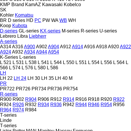
KMP Brand
KamAZ
Kawasaki
Kobelco
SK
Kohler
Komatsu
BR
D series
HD
PC
PW
WA
WB
WH
Koop
Kubota
D-series
GL-series
KX-series
M-series
R-series
U-series
Lebrero
Libra
Liebherr
A-series
A314
A316
A900
A902
A904
A912
A914
A916
A918
A920
A922
A924
A932
A934
A944
A954
K-Series
L-series
L 521
L 531
L 538
L 541
L 544
L 550
L 551
L 554
L 556
L 564
L
566
L 574
L 576
L 580
L 586
LH
LH 22
LH 24
LH 30
LH 35
LH 40 M
PR
PR722
PR726
PR734
PR736
PR754
R-series
R900
R902
R904
R906
R912
R914
R916
R918
R920
R922
R924
R926
R932
R934
R936
R942
R944
R946
R954
R956
R964
R974
R984
T-series
Linde
T-series
Lister Petter
MAN
Manitou
Massey Ferguson