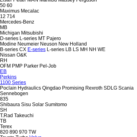
50
60
Maximus
Mecalac
12
714
Mercedes-Benz
MB
Michigan
Mitsubishi
D-series
L-series
MT
Pajero
Modine
Neumeier
Neuson
New Holland
B-series
CX
E-series
L-series
LB
LS
MH
NH
WE
Nissan
O&K
RH
OFM
PMP
Parker
Pel-Job
EB
Perkins
1100 Series
Poclain Hydraulics
Qingdao Promising
Rexroth
SDLG
Scania
Sennebogen
835
Shibaura
Sisu
Solar
Sumitomo
SH
T.Rad
Takeuchi
TB
Terex
820
890
970
TW