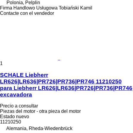
Polonia, Pelplin
Firma Handlowo Usługowa Tobiański Kamil
Contacte con el vendedor
1
SCHALE Liebherr
LR626|LR636|PR726|PR736|PR746 11210250
para Liebherr LR626|LR636|PR726|PR736|PR746
excavadora
Precio a consultar
Piezas del motor - otra pieza del motor
Estado
nuevo
11210250
Alemania, Rheda-Wiedenbrück