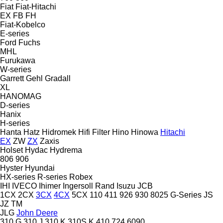
Fiat
Fiat-Hitachi
EX
FB
FH
Fiat-Kobelco
E-series
Ford
Fuchs
MHL
Furukawa
W-series
Garrett
Gehl
Gradall
XL
HANOMAG
D-series
Hanix
H-series
Hanta
Hatz
Hidromek
Hifi Filter
Hino
Hinowa
Hitachi
EX
ZW
ZX
Zaxis
Holset
Hydac
Hydrema
806
906
Hyster
Hyundai
HX-series
R-series
Robex
IHI
IVECO
Ihimer
Ingersoll Rand
Isuzu
JCB
1CX
2CX
3CX
4CX
5CX
110
411
926
930
8025
G-Series
JS
JZ
TM
JLG
John Deere
310 G
310 J
310 K
310S K
410
724
6090