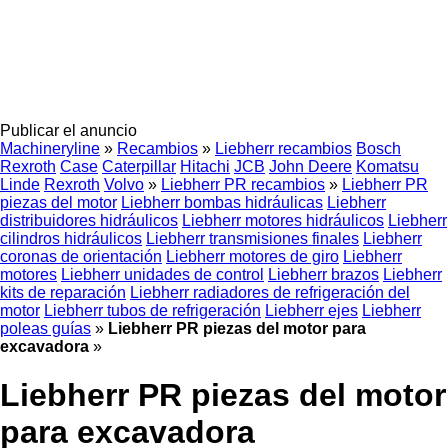
Publicar el anuncio
Machineryline
»
Recambios
»
Liebherr recambios
Bosch
Rexroth
Case
Caterpillar
Hitachi
JCB
John Deere
Komatsu
Linde
Rexroth
Volvo
»
Liebherr PR recambios
»
Liebherr PR
piezas del motor
Liebherr bombas hidráulicas
Liebherr
distribuidores hidráulicos
Liebherr motores hidráulicos
Liebherr
cilindros hidráulicos
Liebherr transmisiones finales
Liebherr
coronas de orientación
Liebherr motores de giro
Liebherr
motores
Liebherr unidades de control
Liebherr brazos
Liebherr
kits de reparación
Liebherr radiadores de refrigeración del
motor
Liebherr tubos de refrigeración
Liebherr ejes
Liebherr
poleas guías
»
Liebherr PR piezas del motor para
excavadora
»
Liebherr PR piezas del motor
para excavadora