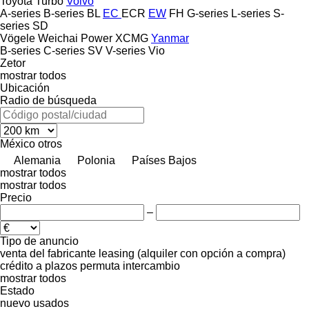
Toyota
Turbo
Volvo
A-series
B-series
BL
EC
ECR
EW
FH
G-series
L-series
S-
series
SD
Vögele
Weichai Power
XCMG
Yanmar
B-series
C-series
SV
V-series
Vio
Zetor
mostrar todos
Ubicación
Radio de búsqueda
México
otros
Alemania
Polonia
Países Bajos
mostrar todos
mostrar todos
Precio
–
Tipo de anuncio
venta
del fabricante
leasing (alquiler con opción a compra)
crédito
a plazos
permuta
intercambio
mostrar todos
Estado
nuevo
usados