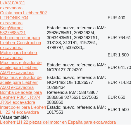
Li/A310/A311
excavadora
Culata para Liebherr 902
LITRONIK 904
EUR 400
excavadora
BorgWarner
Estado: nuevo, referencia IAM:
53279885721
2992678M91, 3093493M,
turbocompresor para
3093493M91, 3093493T91,
EUR 764.61
Liebherr Construction
313133, 313191, 4152261,
excavadora
4798797, 5005330,...
Motor para Liebherr
EUR 1,500
excavadora
Maximus enfriador de
Estado: nuevo, referencia IAM:
aceite para Liebherr
EUR 641.70
NCP0127 7024301
A904 excavadora
Maximus enfriador de
Estado: nuevo, referencia IAM:
aceite para Liebherr
NCP1483 OE 10026977
EUR 714.80
A900 excavadora
10288434
Bomba de aceite para
Referencia IAM: 9887386 /
Liebherr P964 , R974
9886858 9275631 9275632
EUR 650
,R964 excavadora
9886860
Intercooler para Liebherr
Estado: nuevo, referencia IAM:
EUR 1,500
LH22 M excavadora
1017553
Véase también
Liebherr LH 22 piezas del motor en España para excavadora