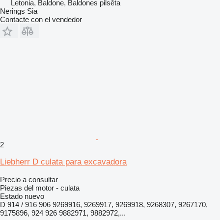
Letonia, Baldone, Baldones pilsēta
Nērings Sia
Contacte con el vendedor
2
Liebherr D culata para excavadora
Precio a consultar
Piezas del motor - culata
Estado
nuevo
D 914 / 916 906 9269916, 9269917, 9269918, 9268307, 9267170,
9175896, 924 926 9882971, 9882972,...