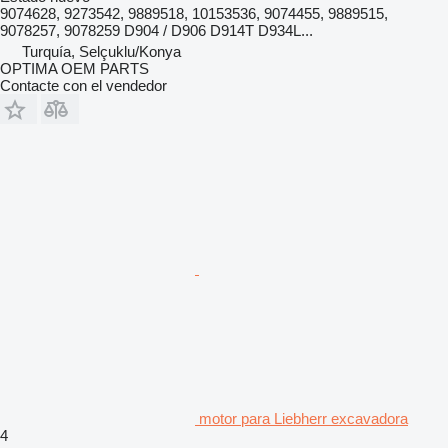
9074628, 9273542, 9889518, 10153536, 9074455, 9889515,
9078257, 9078259 D904 / D906 D914T D934L...
Turquía, Selçuklu/Konya
OPTIMA OEM PARTS
Contacte con el vendedor
motor para Liebherr excavadora
4