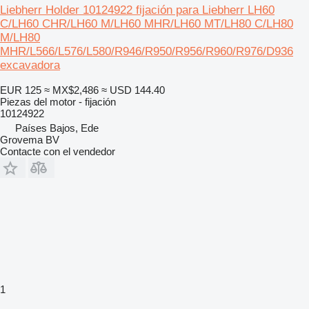
Liebherr Holder 10124922 fijación para Liebherr LH60
C/LH60 CHR/LH60 M/LH60 MHR/LH60 MT/LH80 C/LH80
M/LH80
MHR/L566/L576/L580/R946/R950/R956/R960/R976/D936
excavadora
EUR 125
≈ MX$2,486
≈ USD 144.40
Piezas del motor - fijación
10124922
Países Bajos, Ede
Grovema BV
Contacte con el vendedor
1