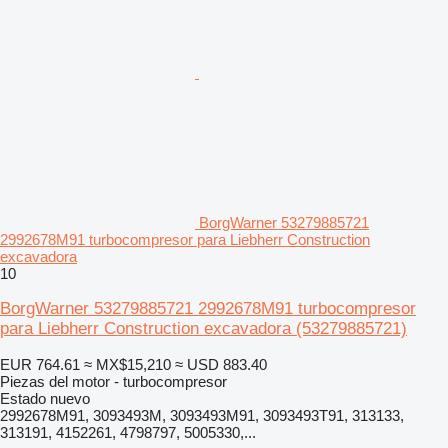
BorgWarner 53279885721
2992678M91 turbocompresor para Liebherr Construction
excavadora
10
BorgWarner 53279885721 2992678M91 turbocompresor
para Liebherr Construction excavadora
(53279885721)
EUR 764.61
≈ MX$15,210
≈ USD 883.40
Piezas del motor - turbocompresor
Estado
nuevo
2992678M91, 3093493M, 3093493M91, 3093493T91, 313133,
313191, 4152261, 4798797, 5005330,...