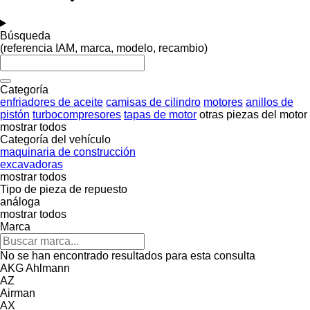
Búsqueda
(referencia IAM, marca, modelo, recambio)
Categoría
enfriadores de aceite
camisas de cilindro
motores
anillos de
pistón
turbocompresores
tapas de motor
otras piezas del motor
mostrar todos
Categoría del vehículo
maquinaria de construcción
excavadoras
mostrar todos
Tipo de pieza de repuesto
análoga
mostrar todos
Marca
No se han encontrado resultados para esta consulta
AKG
Ahlmann
AZ
Airman
AX