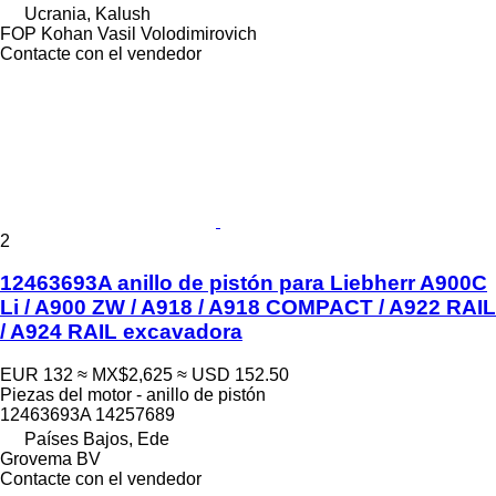
Ucrania, Kalush
FOP Kohan Vasil Volodimirovich
Contacte con el vendedor
2
12463693A anillo de pistón para Liebherr A900C
Li / A900 ZW / A918 / A918 COMPACT / A922 RAIL
/ A924 RAIL excavadora
EUR 132
≈ MX$2,625
≈ USD 152.50
Piezas del motor - anillo de pistón
12463693A 14257689
Países Bajos, Ede
Grovema BV
Contacte con el vendedor