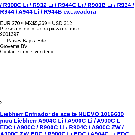
/ R900C Li / R932 Li / R944C Li / R900B Li / R934 /
R944 / A944 Li / R944B excavadora
EUR 270
≈ MX$5,369
≈ USD 312
Piezas del motor - otra pieza del motor
9001397
Países Bajos, Ede
Grovema BV
Contacte con el vendedor
2
Liebherr Enfriador de aceite NUEVO 1016600
para Liebherr A904C Li / A900C Li / A900C Li
EDC / A900C / R900C Li / R904C / A900C ZW /
A900C ZW EDC / R900C Li EDC / A904C Li EDC