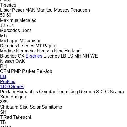
T-series
Lister Petter
MAN
Manitou
Massey Ferguson
50
60
Maximus
Mecalac
12
714
Mercedes-Benz
MB
Michigan
Mitsubishi
D-series
L-series
MT
Pajero
Modine
Neumeier
Neuson
New Holland
B-series
CX
E-series
L-series
LB
LS
MH
NH
WE
Nissan
O&K
RH
OFM
PMP
Parker
Pel-Job
EB
Perkins
1100 Series
Poclain Hydraulics
Qingdao Promising
Rexroth
SDLG
Scania
Sennebogen
835
Shibaura
Sisu
Solar
Sumitomo
SH
T.Rad
Takeuchi
TB