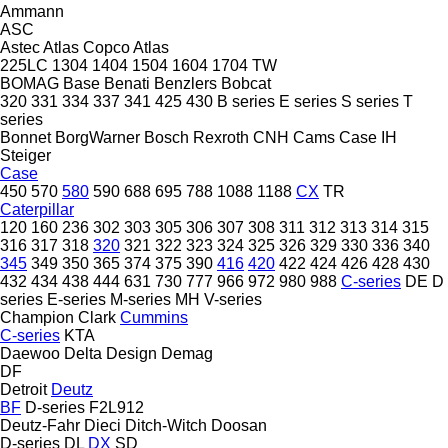
Ammann
ASC
Astec
Atlas Copco
Atlas
225LC
1304
1404
1504
1604
1704
TW
BOMAG
Base
Benati
Benzlers
Bobcat
320
331
334
337
341
425
430
B series
E series
S series
T
series
Bonnet
BorgWarner
Bosch Rexroth
CNH
Cams
Case IH
Steiger
Case
450
570
580
590
688
695
788
1088
1188
CX
TR
Caterpillar
120
160
236
302
303
305
306
307
308
311
312
313
314
315
316
317
318
320
321
322
323
324
325
326
329
330
336
340
345
349
350
365
374
375
390
416
420
422
424
426
428
430
432
434
438
444
631
730
777
966
972
980
988
C-series
DE
D
series
E-series
M-series
MH
V-series
Champion
Clark
Cummins
C-series
KTA
Daewoo
Delta Design
Demag
DF
Detroit
Deutz
BF
D-series
F2L912
Deutz-Fahr
Dieci
Ditch-Witch
Doosan
D-series
DL
DX
SD