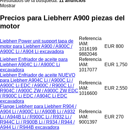
Resultados de la búsqueda:
11 anuncios
Mostrar
Precios para Liebherr A900 piezas del
motor
Referencia
Liebherr Power unit support tapa de
IAM:
motor para Liebherr A900 / A900C /
EUR 800
1016199
A900C Li / A904 Li excavadora
9882046
Liebherr Enfriador de aceite para
Referencia
Liebherr A904C Li / A900C Li
IAM:
EUR 1,750
excavadora
1017077
Liebherr Enfriador de aceite NUEVO
para Liebherr A904C Li / A900C Li /
Referencia
A900C Li EDC / A900C / R900C Li /
IAM:
EUR 2,550
R904C / A900C ZW / A900C ZW EDC
1016600
/ R900C Li EDC / A904C Li EDC
excavadora
Flange Liebherr para Liebherr R904 /
A904 Li / A900C Li / A900B Li / A932
Referencia
Li / A944B Li / R900C Li / R932 Li /
IAM:
EUR 270
R944C Li / R900B Li / R934 / R944 /
9001397
A944 Li / R944B excavadora