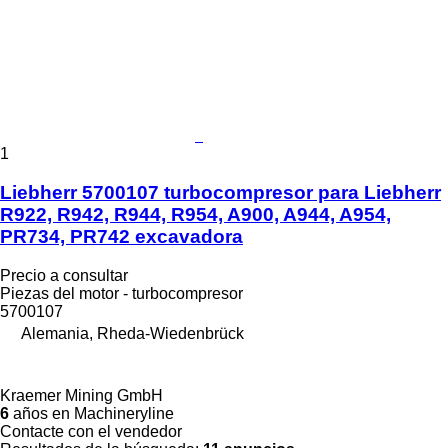
1
Liebherr 5700107 turbocompresor para Liebherr
R922, R942, R944, R954, A900, A944, A954,
PR734, PR742 excavadora
Precio a consultar
Piezas del motor - turbocompresor
5700107
Alemania, Rheda-Wiedenbrück
Kraemer Mining GmbH
6
años en Machineryline
Contacte con el vendedor