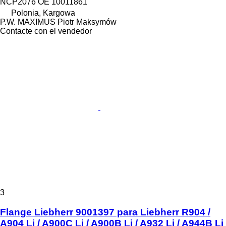
NCP2076 OE 10011861
Polonia, Kargowa
P.W. MAXIMUS Piotr Maksymów
Contacte con el vendedor
3
Flange Liebherr 9001397 para Liebherr R904 /
A904 Li / A900C Li / A900B Li / A932 Li / A944B Li