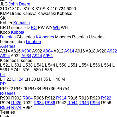
JLG
John Deere
310 G
310 J
310 K
310S K
410
724
6090
KMP Brand
KamAZ
Kawasaki
Kobelco
SK
Kohler
Komatsu
BR
D series
HD
PC
PW
WA
WB
WH
Koop
Kubota
D-series
GL-series
KX-series
M-series
R-series
U-series
Lebrero
Libra
Liebherr
A-series
A314
A316
A900
A902
A904
A912
A914
A916
A918
A920
A922
A924
A932
A934
A944
A954
K-Series
L-series
L 521
L 531
L 538
L 541
L 544
L 550
L 551
L 554
L 556
L 564
L
566
L 574
L 576
L 580
L 586
LH
LH 22
LH 24
LH 30
LH 35
LH 40 M
PR
PR722
PR726
PR734
PR736
PR754
R-series
R900
R902
R904
R906
R912
R914
R916
R918
R920
R922
R924
R926
R932
R934
R936
R942
R944
R946
R954
R956
R964
R974
R984
T-series
Linde