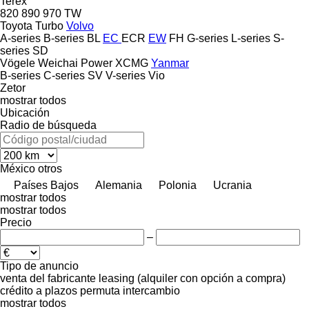
Terex
820
890
970
TW
Toyota
Turbo
Volvo
A-series
B-series
BL
EC
ECR
EW
FH
G-series
L-series
S-
series
SD
Vögele
Weichai Power
XCMG
Yanmar
B-series
C-series
SV
V-series
Vio
Zetor
mostrar todos
Ubicación
Radio de búsqueda
México
otros
Países Bajos
Alemania
Polonia
Ucrania
mostrar todos
mostrar todos
Precio
–
Tipo de anuncio
venta
del fabricante
leasing (alquiler con opción a compra)
crédito
a plazos
permuta
intercambio
mostrar todos