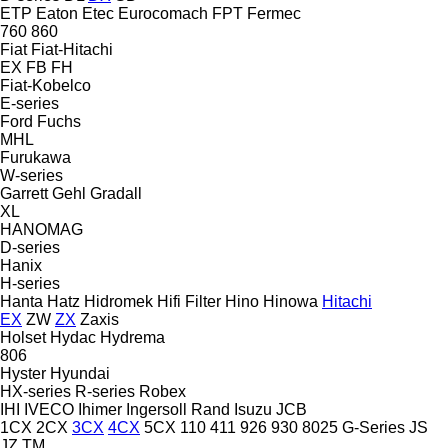
ETP
Eaton
Etec
Eurocomach
FPT
Fermec
760
860
Fiat
Fiat-Hitachi
EX
FB
FH
Fiat-Kobelco
E-series
Ford
Fuchs
MHL
Furukawa
W-series
Garrett
Gehl
Gradall
XL
HANOMAG
D-series
Hanix
H-series
Hanta
Hatz
Hidromek
Hifi Filter
Hino
Hinowa
Hitachi
EX
ZW
ZX
Zaxis
Holset
Hydac
Hydrema
806
Hyster
Hyundai
HX-series
R-series
Robex
IHI
IVECO
Ihimer
Ingersoll Rand
Isuzu
JCB
1CX
2CX
3CX
4CX
5CX
110
411
926
930
8025
G-Series
JS
JZ
TM