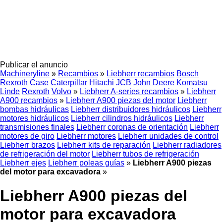
Publicar el anuncio
Machineryline
»
Recambios
»
Liebherr recambios
Bosch
Rexroth
Case
Caterpillar
Hitachi
JCB
John Deere
Komatsu
Linde
Rexroth
Volvo
»
Liebherr A-series recambios
»
Liebherr
A900 recambios
»
Liebherr A900 piezas del motor
Liebherr
bombas hidráulicas
Liebherr distribuidores hidráulicos
Liebherr
motores hidráulicos
Liebherr cilindros hidráulicos
Liebherr
transmisiones finales
Liebherr coronas de orientación
Liebherr
motores de giro
Liebherr motores
Liebherr unidades de control
Liebherr brazos
Liebherr kits de reparación
Liebherr radiadores
de refrigeración del motor
Liebherr tubos de refrigeración
Liebherr ejes
Liebherr poleas guías
»
Liebherr A900 piezas
del motor para excavadora
»
Liebherr A900 piezas del
motor para excavadora