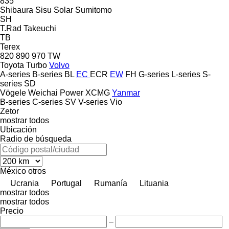
835
Shibaura
Sisu
Solar
Sumitomo
SH
T.Rad
Takeuchi
TB
Terex
820
890
970
TW
Toyota
Turbo
Volvo
A-series
B-series
BL
EC
ECR
EW
FH
G-series
L-series
S-
series
SD
Vögele
Weichai Power
XCMG
Yanmar
B-series
C-series
SV
V-series
Vio
Zetor
mostrar todos
Ubicación
Radio de búsqueda
México
otros
Ucrania
Portugal
Rumanía
Lituania
mostrar todos
mostrar todos
Precio
–