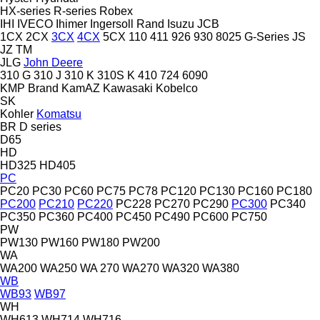
HX-series
R-series
Robex
IHI
IVECO
Ihimer
Ingersoll Rand
Isuzu
JCB
1CX
2CX
3CX
4CX
5CX
110
411
926
930
8025
G-Series
JS
JZ
TM
JLG
John Deere
310 G
310 J
310 K
310S K
410
724
6090
KMP Brand
KamAZ
Kawasaki
Kobelco
SK
Kohler
Komatsu
BR
D series
D65
HD
HD325
HD405
PC
PC20
PC30
PC60
PC75
PC78
PC120
PC130
PC160
PC180
PC200
PC210
PC220
PC228
PC270
PC290
PC300
PC340
PC350
PC360
PC400
PC450
PC490
PC600
PC750
PW
PW130
PW160
PW180
PW200
WA
WA200
WA250
WA 270
WA270
WA320
WA380
WB
WB93
WB97
WH
WH613
WH714
WH716