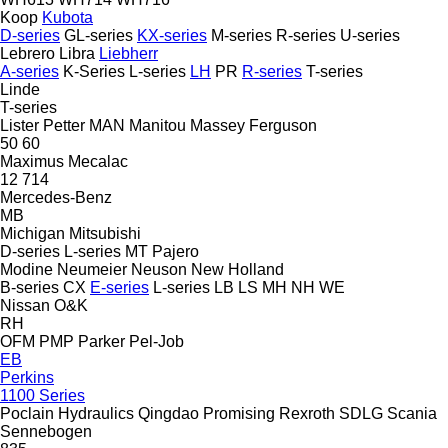
Koop
Kubota
D-series
GL-series
KX-series
M-series
R-series
U-series
Lebrero
Libra
Liebherr
A-series
K-Series
L-series
LH
PR
R-series
T-series
Linde
T-series
Lister Petter
MAN
Manitou
Massey Ferguson
50
60
Maximus
Mecalac
12
714
Mercedes-Benz
MB
Michigan
Mitsubishi
D-series
L-series
MT
Pajero
Modine
Neumeier
Neuson
New Holland
B-series
CX
E-series
L-series
LB
LS
MH
NH
WE
Nissan
O&K
RH
OFM
PMP
Parker
Pel-Job
EB
Perkins
1100 Series
Poclain Hydraulics
Qingdao Promising
Rexroth
SDLG
Scania
Sennebogen