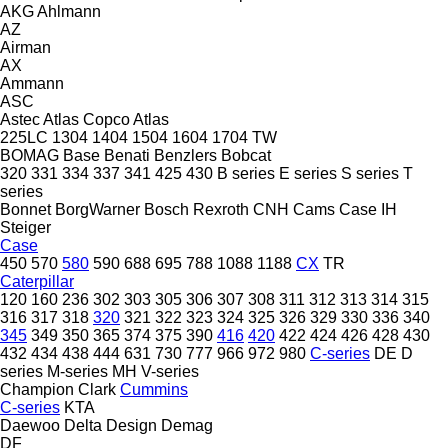
AKG
Ahlmann
AZ
Airman
AX
Ammann
ASC
Astec
Atlas Copco
Atlas
225LC
1304
1404
1504
1604
1704
TW
BOMAG
Base
Benati
Benzlers
Bobcat
320
331
334
337
341
425
430
B series
E series
S series
T
series
Bonnet
BorgWarner
Bosch Rexroth
CNH
Cams
Case IH
Steiger
Case
450
570
580
590
688
695
788
1088
1188
CX
TR
Caterpillar
120
160
236
302
303
305
306
307
308
311
312
313
314
315
316
317
318
320
321
322
323
324
325
326
329
330
336
340
345
349
350
365
374
375
390
416
420
422
424
426
428
430
432
434
438
444
631
730
777
966
972
980
C-series
DE
D
series
M-series
MH
V-series
Champion
Clark
Cummins
C-series
KTA
Daewoo
Delta Design
Demag
DF