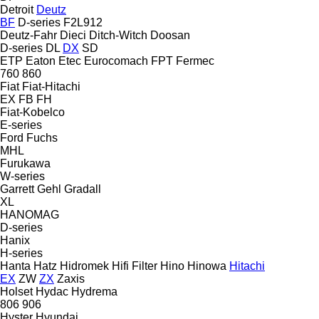
Detroit
Deutz
BF
D-series
F2L912
Deutz-Fahr
Dieci
Ditch-Witch
Doosan
D-series
DL
DX
SD
ETP
Eaton
Etec
Eurocomach
FPT
Fermec
760
860
Fiat
Fiat-Hitachi
EX
FB
FH
Fiat-Kobelco
E-series
Ford
Fuchs
MHL
Furukawa
W-series
Garrett
Gehl
Gradall
XL
HANOMAG
D-series
Hanix
H-series
Hanta
Hatz
Hidromek
Hifi Filter
Hino
Hinowa
Hitachi
EX
ZW
ZX
Zaxis
Holset
Hydac
Hydrema
806
906
Hyster
Hyundai