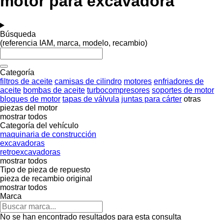
motor para excavadora
Búsqueda
(referencia IAM, marca, modelo, recambio)
Categoría
filtros de aceite
camisas de cilindro
motores
enfriadores de
aceite
bombas de aceite
turbocompresores
soportes de motor
bloques de motor
tapas de válvula
juntas para cárter
otras
piezas del motor
mostrar todos
Categoría del vehículo
maquinaria de construcción
excavadoras
retroexcavadoras
mostrar todos
Tipo de pieza de repuesto
pieza de recambio original
mostrar todos
Marca
No se han encontrado resultados para esta consulta