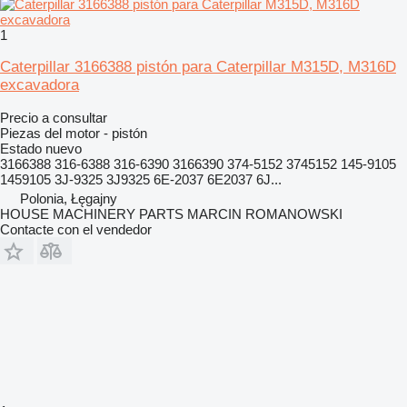
1
Caterpillar 3166388 pistón para Caterpillar M315D, M316D
excavadora
Precio a consultar
Piezas del motor - pistón
Estado
nuevo
3166388 316-6388 316-6390 3166390 374-5152 3745152 145-9105
1459105 3J-9325 3J9325 6E-2037 6E2037 6J...
Polonia, Łęgajny
HOUSE MACHINERY PARTS MARCIN ROMANOWSKI
Contacte con el vendedor