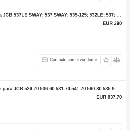
JCB 331/34159 volante de inercia para JCB 537LE SWAY; 537 SWAY; 535-125; 532LE; 537; 532LE SWAY; 532; 537LE; 532 SWAY; 540-170; 540-140; .550; 5508; 550; .532LE; .535-125; .532 SWAY; .532LE SWAY; .532; 550LE; cargadora telescópica
EUR 390
Contacte con el vendedor
Maximus NCP2020 enfriador de aceite para JCB 536-70 536-60 531-70 541-70 560-80 535-95 550-80 540-140 540-200 540-170 550-140 550-170 cargadora telescópica
EUR 637.70