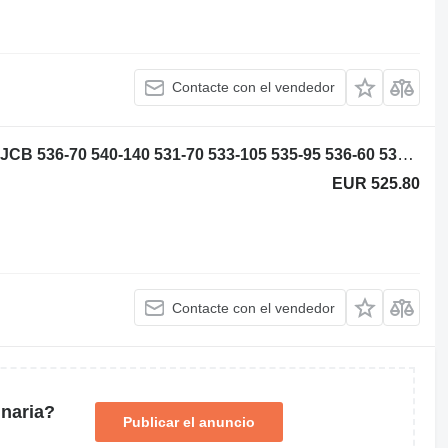
Contacte con el vendedor
Maximus NCP1947B intercooler para JCB 536-70 540-140 531-70 533-105 535-95 536-60 536-70 540-170 541-70 550-140 cargadora telescópica
EUR 525.80
Contacte con el vendedor
naria?
Publicar el anuncio