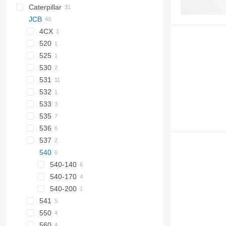
Caterpillar
Farmlift
JCB
314
Scorpion
BF
Agri Farmer
D-series
GTH
H-series
C-series
Targo
Agri Plus
G-series
4CX
DP
Samson
520
EP
525
GP
530
TH
531
V-series
532
531-70
533
535
533-105
536
535-95
537
535-125
536-60
540
536-70
540-140
540-170
540-200
541
550
541-70
560