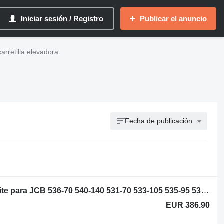
Iniciar sesión / Registro
Publicar el anuncio
arretilla elevadora
Fecha de publicación
Maximus NCP1947C enfriador de aceite para JCB 536-70 540-140 531-70 533-105 535-95 536-60 536-70 540-170 541-70 550-140 cargadora telescópica
EUR 386.90