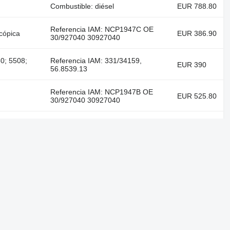
Combustible: diésel
EUR 788.80
Referencia IAM: NCP1947C OE
cópica
EUR 386.90
30/927040 30927040
0; 5508;
Referencia IAM: 331/34159,
EUR 390
56.8539.13
Referencia IAM: NCP1947B OE
EUR 525.80
30/927040 30927040
0
Referencia IAM: NCP2020 OE
EUR 637.70
333E0033 333/E0033
Nuestros proyectos
Autoline™