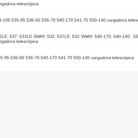
gadora telescópica
3-105 535-95 536-60 536-70 540-170 541-70 550-140 cargadora teles
2LE; 537; 532LE SWAY; 532; 537LE; 532 SWAY; 540-170; 540-140; .55
rgadora telescópica
5-95 536-60 536-70 540-170 541-70 550-140 cargadora telescópica
1-70 560-80 535-95 550-80 540-140 540-200 540-170 550-140 550-17
Nuestras ofertas
nes
Publicidad en Machineryline