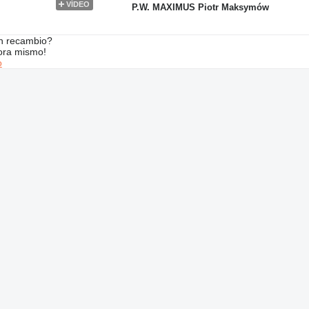
VÍDEO
P.W. MAXIMUS Piotr Maksymów
n recambio?
ora mismo!
o