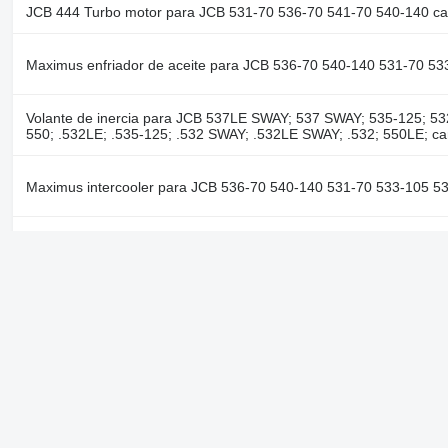
JCB 444 Turbo motor para JCB 531-70 536-70 541-70 540-140 car
Maximus enfriador de aceite para JCB 536-70 540-140 531-70 53
Volante de inercia para JCB 537LE SWAY; 537 SWAY; 535-125; 53
550; .532LE; .535-125; .532 SWAY; .532LE SWAY; .532; 550LE; ca
Maximus intercooler para JCB 536-70 540-140 531-70 533-105 53
Maximus enfriador de aceite para JCB 536-70 536-60 531-70 54
cargadora telescópica
Véase también
JCB 540 piezas del motor en España para carretilla elevadora
Empresa
Información
Quiénes somos
Términos y condicio