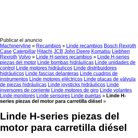
Publicar el anuncio
Machineryline
»
Recambios
»
Linde recambios
Bosch Rexroth
Case
Caterpillar
Hitachi
JCB
John Deere
Komatsu
Liebherr
Rexroth
Volvo
»
Linde H-series recambios
»
Linde H-series
piezas del motor
Linde bombas hidráulicas
Linde unidades de
control
Linde motores hidráulicos
Linde distribuidores
hidráulicos
Linde fascias delanteras
Linde cuadros de
instrumentos
Linde motores eléctricos
Linde placas de válvula
de piezas hidráulicas
Linde joysticks hidráulicos
Linde
inversores de corriente
Linde motores de giro
Linde volantes
Linde monitores
Linde sensores
Linde puertas
»
Linde H-
series piezas del motor para carretilla diésel
»
Linde H-series piezas del
motor para carretilla diésel