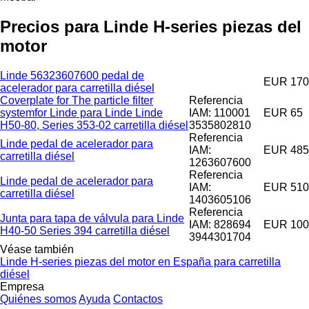
Precios para Linde H-series piezas del
motor
Linde 56323607600 pedal de
EUR 170
acelerador para carretilla diésel
Coverplate for The particle filter
Referencia
systemfor Linde para Linde Linde
IAM: 110001
EUR 65
H50-80, Series 353-02 carretilla diésel
3535802810
Referencia
Linde pedal de acelerador para
IAM:
EUR 485
carretilla diésel
1263607600
Referencia
Linde pedal de acelerador para
IAM:
EUR 510
carretilla diésel
1403605106
Referencia
Junta para tapa de válvula para Linde
IAM: 828694
EUR 100
H40-50 Series 394 carretilla diésel
3944301704
Véase también
Linde H-series piezas del motor en España para carretilla
diésel
Empresa
Quiénes somos
Ayuda
Contactos