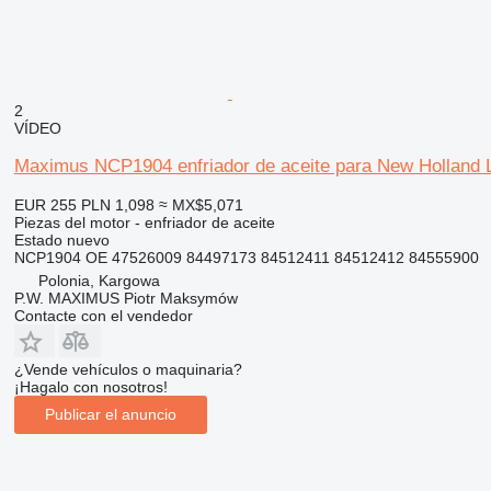
2
VÍDEO
Maximus NCP1904 enfriador de aceite para New Holland 
EUR 255
PLN 1,098
≈ MX$5,071
Piezas del motor - enfriador de aceite
Estado
nuevo
NCP1904 OE 47526009 84497173 84512411 84512412 84555900
Polonia, Kargowa
P.W. MAXIMUS Piotr Maksymów
Contacte con el vendedor
¿Vende vehículos o maquinaria?
¡Hagalo con nosotros!
Publicar el anuncio