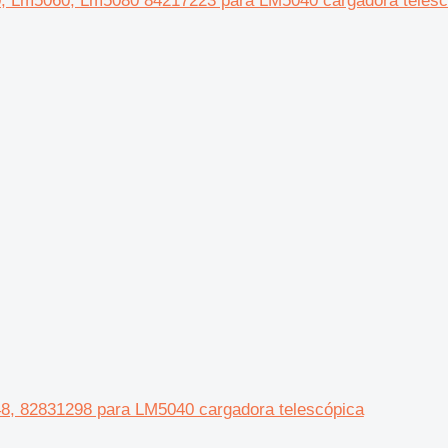
040, Lm5060, Lm5080 84217223 para LM5040 cargadora teles
48, 82831298 para LM5040 cargadora telescópica