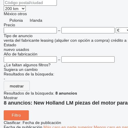
México
otros
Polonia
Irlanda
Precio
–
Tipo de anuncio
venta
del fabricante
leasing (alquiler con opción a compra)
crédito
a
Estado
nuevo
usados
Año de fabricación
–
¿Le faltan algunos filtros?
Sugiera un cambio
Resultados de la búsqueda:
-
mostrar
Resultados de la búsqueda:
8 anuncios
Mostrar
8 anuncios:
New Holland LM piezas del motor para
Filtro
Clasificar
:
Fecha de publicación
Fecha de publicación
Más caro en parte superior
Menos caro en par