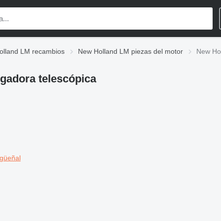
olland LM recambios
New Holland LM piezas del motor
New Hol
gadora telescópica
igüeñal