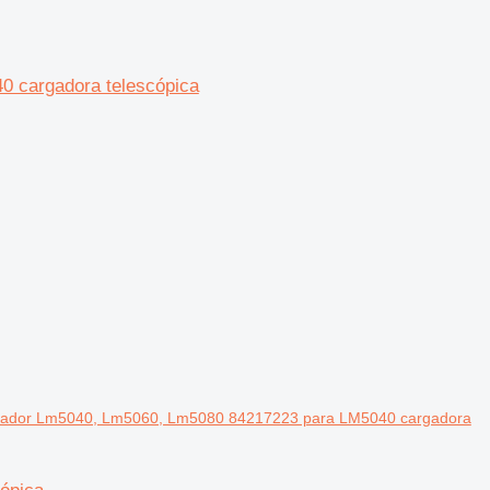
0 cargadora telescópica
enfriador Lm5040, Lm5060, Lm5080 84217223 para LM5040 cargadora