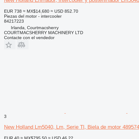
New Holland Enfriador, intercooler y postenfriador Lm5
EUR 738
≈ MX$14,680
≈ USD 852.70
Piezas del motor - intercooler
84217223
Irlanda, Courtmacsherry
COURTMACSHERRY MACHINERY LTD
Contacte con el vendedor
3
New Holland Lm5040, Lm, Serie Tl, Biela de motor 48957
EUR 40
≈ MX$795.50
≈ USD 46.22