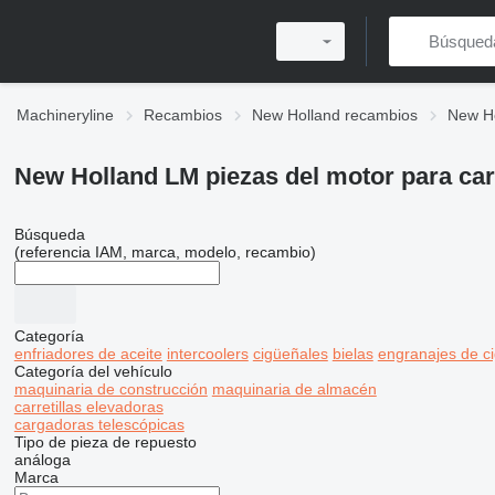
Machineryline
Recambios
New Holland recambios
New H
New Holland LM piezas del motor para car
Búsqueda
(referencia IAM, marca, modelo, recambio)
Categoría
enfriadores de aceite
intercoolers
cigüeñales
bielas
engranajes de c
Categoría del vehículo
maquinaria de construcción
maquinaria de almacén
carretillas elevadoras
cargadoras telescópicas
Tipo de pieza de repuesto
análoga
Marca