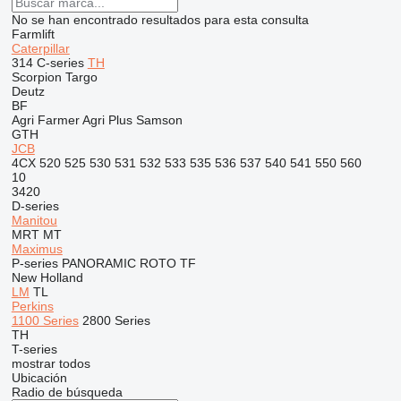
No se han encontrado resultados para esta consulta
Farmlift
Caterpillar
314
C-series
TH
Scorpion
Targo
Deutz
BF
Agri Farmer
Agri Plus
Samson
GTH
JCB
4CX
520
525
530
531
532
533
535
536
537
540
541
550
560
10
3420
D-series
Manitou
MRT
MT
Maximus
P-series
PANORAMIC
ROTO
TF
New Holland
LM
TL
Perkins
1100 Series
2800 Series
TH
T-series
mostrar todos
Ubicación
Radio de búsqueda