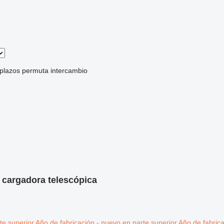
 plazos
permuta
intercambio
 cargadora telescópica
te superior
Año de fabricación - nuevo en parte superior
Año de fabrica