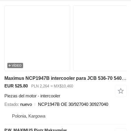
VÍDEO
Maximus NCP1947B intercooler para JCB 536-70 540-140 531-70 533-105 535-95 536-60 536-70 540-170 541-70 550-140 cargadora telescópica
EUR 525.80
PLN 2,264
≈ MX$10,460
Piezas del motor - intercooler
Estado
nuevo
NCP1947B OE 30/927040 30927040
Polonia, Kargowa
P.W. MAXIMUS Piotr Maksymów