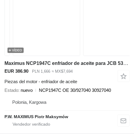
VÍDEO
Maximus NCP1947C enfriador de aceite para JCB 536-70 540-140 531-70 533-105 535-95 536-60 536-70 540-170 541-70 550-140 cargadora telescópica
EUR 386.90
PLN 1,666
≈ MX$7,694
Piezas del motor - enfriador de aceite
Estado
nuevo
NCP1947C OE 30/927040 30927040
Polonia, Kargowa
P.W. MAXIMUS Piotr Maksymów