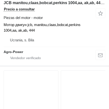
JCB manitou,claas,bobcat,perkins 1004,aa, ak,ab, 444 Motor dvig para cargadora telescópica
Precio a consultar
Piezas del motor - motor
Мотор двигун jcb, manitou,claas,bobcat,perkins
1004,aa, ak,ab, 444
Ucrania, s. Bila
Agro-Power