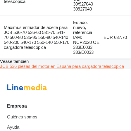
telescópica
30/927040
30927040
Estado:
Maximus enfriador de aceite para
nuevo,
JCB 536-70 536-60 531-70 541-
referencia
70 560-80 535-95 550-80 540-140
IAM:
EUR 637.70
540-200 540-170 550-140 550-170
NCP2020 OE
cargadora telescópica
333E0033
333/E0033
Véase también
JCB 536 piezas del motor en España para cargadora telescópica
Empresa
Quiénes somos
Ayuda