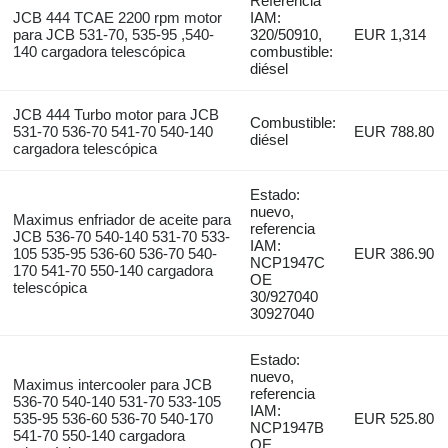
Referencia
JCB 444 TCAE 2200 rpm motor
IAM:
para JCB 531-70, 535-95 ,540-
320/50910,
EUR 1,314
140 cargadora telescópica
combustible:
diésel
JCB 444 Turbo motor para JCB
Combustible:
531-70 536-70 541-70 540-140
EUR 788.80
diésel
cargadora telescópica
Estado:
nuevo,
Maximus enfriador de aceite para
referencia
JCB 536-70 540-140 531-70 533-
IAM:
105 535-95 536-60 536-70 540-
EUR 386.90
NCP1947C
170 541-70 550-140 cargadora
OE
telescópica
30/927040
30927040
Estado:
nuevo,
Maximus intercooler para JCB
referencia
536-70 540-140 531-70 533-105
IAM:
535-95 536-60 536-70 540-170
EUR 525.80
NCP1947B
541-70 550-140 cargadora
OE