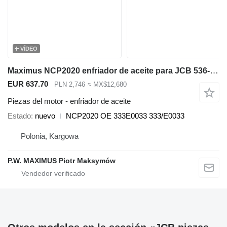
VÍDEO
Maximus NCP2020 enfriador de aceite para JCB 536-70 536-60 531-70 541-70 560-80 535-95 550-80 540-140 540-200 540-170 550-140 550-170 cargadora telescópica
EUR 637.70
PLN 2,746
≈ MX$12,680
Piezas del motor - enfriador de aceite
Estado
nuevo
NCP2020 OE 333E0033 333/E0033
Polonia, Kargowa
P.W. MAXIMUS Piotr Maksymów