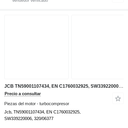
JCB TN59001107434, EN C1760032925, SW339220006, 320/06377 Jcb turbocompresor para cargadora telescópica
Precio a consultar
Piezas del motor - turbocompresor
Jcb, TN59001107434, EN C1760032925,
SW339220006, 320/06377