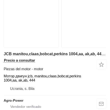
JCB manitou,claas,bobcat,perkins 1004,aa, ak,ab, 444 Motor dvig para cargadora telescópica
Precio a consultar
Piezas del motor - motor
Мотор двигун jcb, manitou,claas,bobcat,perkins
1004,aa, ak,ab, 444
Ucrania, s. Bila
Agro-Power