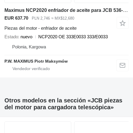
Maximus NCP2020 enfriador de aceite para JCB 536-70 536-60 531-70 541-70 560-80 535-95 550-80 540-140 540-200 540-170 550-140 550-170 cargadora telescópica
EUR 637.70
PLN 2,746
≈ MX$12,680
Piezas del motor - enfriador de aceite
Estado
nuevo
NCP2020 OE 333E0033 333/E0033
Polonia, Kargowa
P.W. MAXIMUS Piotr Maksymów
Otros modelos en la sección «JCB piezas
del motor para cargadora telescópica»