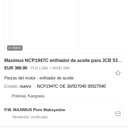
VÍDEO
Maximus NCP1947C enfriador de aceite para JCB 536-70 540-140 531-70 533-105 535-95 536-60 536-70 540-170 541-70 550-140 cargadora telescópica
EUR 386.90
PLN 1,666
≈ MX$7,694
Piezas del motor - enfriador de aceite
Estado
nuevo
NCP1947C OE 30/927040 30927040
Polonia, Kargowa
P.W. MAXIMUS Piotr Maksymów