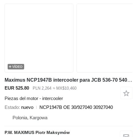
VÍDEO
Maximus NCP1947B intercooler para JCB 536-70 540-140 531-70 533-105 535-95 536-60 536-70 540-170 541-70 550-140 cargadora telescópica
EUR 525.80
PLN 2,264
≈ MX$10,460
Piezas del motor - intercooler
Estado
nuevo
NCP1947B OE 30/927040 30927040
Polonia, Kargowa
P.W. MAXIMUS Piotr Maksymów