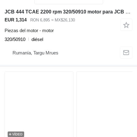
JCB 444 TCAE 2200 rpm 320/50910 motor para JCB 531-70, 535-95 ,540-140 cargadora telescópica
EUR 1,314
RON 6,895
≈ MX$26,130
Piezas del motor - motor
320/50910
diésel
Rumanía, Targu Mrues
VÍDEO