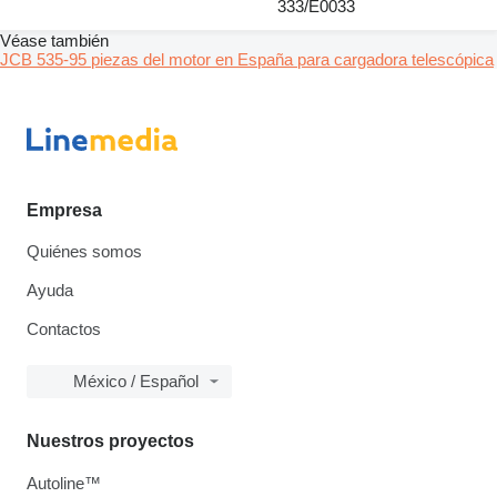
333/E0033
Véase también
JCB 535-95 piezas del motor en España para cargadora telescópica
Empresa
Quiénes somos
Ayuda
Contactos
México / Español
Nuestros proyectos
Autoline™