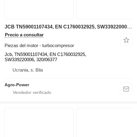
JCB TN59001107434, EN C1760032925, SW339220006, 320/06377 Jcb turbocompresor para cargadora telescópica
Precio a consultar
Piezas del motor - turbocompresor
Jcb, TN59001107434, EN C1760032925,
SW339220006, 320/06377
Ucrania, s. Bila
Agro-Power