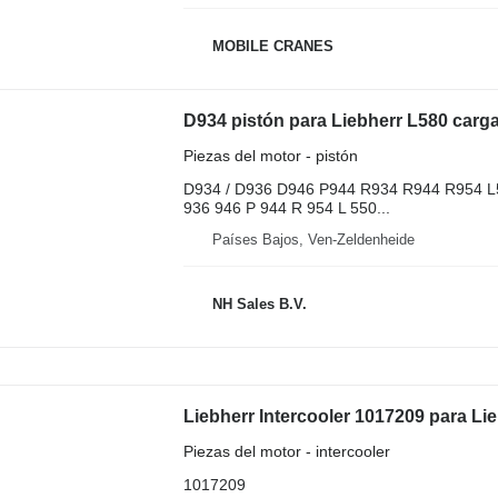
MOBILE CRANES
D934 pistón para Liebherr L580 carg
Piezas del motor - pistón
D934 / D936 D946 P944 R934 R944 R954 L5
936 946 P 944 R 954 L 550...
Países Bajos, Ven-Zeldenheide
NH Sales B.V.
Liebherr Intercooler 1017209 para Li
Piezas del motor - intercooler
1017209