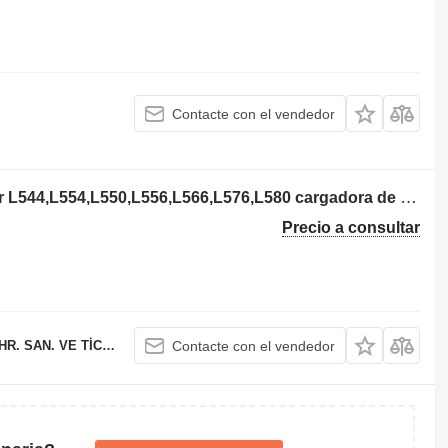
Contacte con el vendedor
Liebherr 9279858 culata para Liebherr L544,L554,L550,L556,L566,L576,L580 cargadora de ruedas
Precio a consultar
 VE TİC. LTD. ŞTİ.
Contacte con el vendedor