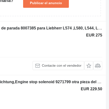
naria?
Publicar el anuncio
Stopping Device Liebherr Dispositivo de parada 8007385 para Liebherr L574 ,L580, L544, L554 cargadora de ruedas
EUR 275
Contacte con el vendedor
Liebherr cewka gaszenia , Abstellvorrichtung,Engine stop solenoid 9271799 otra pieza del motor para Liebherr L554,L564,L574,L580 cargadora de ruedas
EUR 229.50