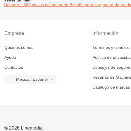
Véase también
Liebherr L 580 piezas del motor en España para cargadora de rued
Empresa
Información
Quiénes somos
Términos y condicio
Ayuda
Política de privacida
Contactos
Consejos de seguri
Reseñas de Machine
México / Español
Catálogo de marcas
© 2026 Linemedia