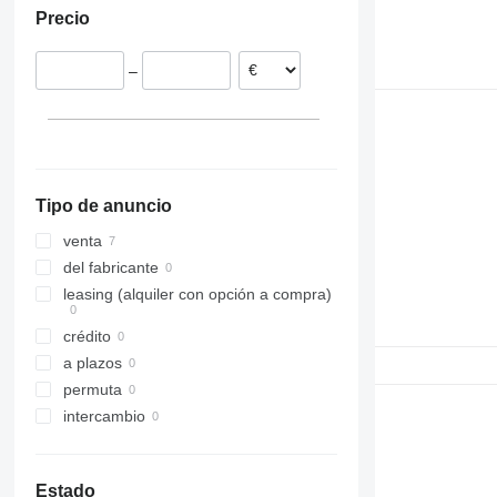
Precio
Alemania
972
L 580
980
–
988
990
992
C-series
D series
Tipo de anuncio
IT
venta
del fabricante
leasing (alquiler con opción a compra)
crédito
a plazos
permuta
intercambio
Estado