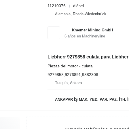
11210076
diésel
Alemania, Rheda-Wiedenbrück
Kraemer Mining GmbH
6
años en Machineryline
Piezas del motor - culata
9279858,9276891,9882306
Turquía, Ankara
ANKAPAR İŞ MAK. YED. PAR. PAZ. İTH. İHR. SAN.