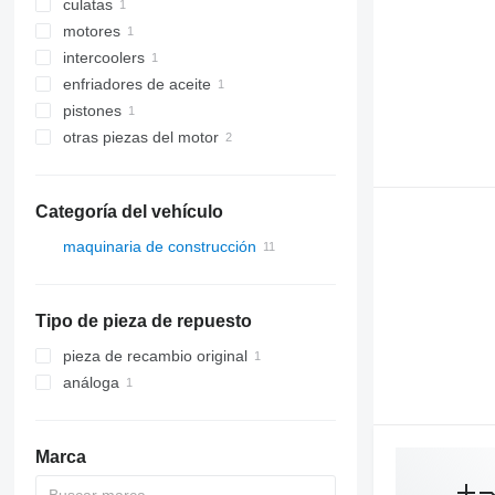
culatas
motores
intercoolers
enfriadores de aceite
pistones
otras piezas del motor
Categoría del vehículo
maquinaria de construcción
excavadoras
cargadoras de construcción
retroexcavadoras
Tipo de pieza de repuesto
cargadoras de ruedas
pieza de recambio original
análoga
Marca