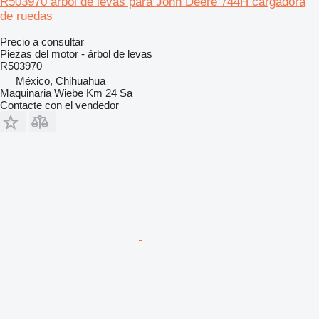
R503970 árbol de levas para John Deere 744H cargadora
de ruedas
Precio a consultar
Piezas del motor - árbol de levas
R503970
México, Chihuahua
Maquinaria Wiebe Km 24 Sa
Contacte con el vendedor