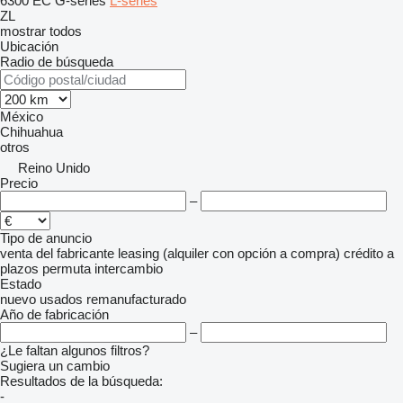
6300
EC
G-series
L-series
ZL
mostrar todos
Ubicación
Radio de búsqueda
México
Chihuahua
otros
Reino Unido
Precio
–
Tipo de anuncio
venta
del fabricante
leasing (alquiler con opción a compra)
crédito
a
plazos
permuta
intercambio
Estado
nuevo
usados
remanufacturado
Año de fabricación
–
¿Le faltan algunos filtros?
Sugiera un cambio
Resultados de la búsqueda:
-