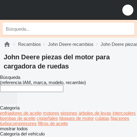
Recambios
John Deere recambios
John Deere piezas
John Deere piezas del motor para
cargadora de ruedas
Búsqueda
(referencia IAM, marca, modelo, recambio)
Categoría
enfriadores de aceite
motores
pistones
árboles de levas
intercoolers
bombas de aceite
cigüeñales
bloques de motor
culatas
fijaciones
turbocompresores
filtros de aceite
mostrar todos
Categoría del vehículo