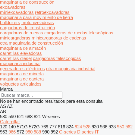
maquinaria de construcción
excavadoras
miniexcavadoras
retroexcavadoras
maquinaria para movimiento de tierra
bulldozers
motoniveladoras
cargadoras de construcción
cargadoras de ruedas
cargadoras de ruedas telescópicas
minicargadoras
minicargadoras de cadenas
otra maquinaria de construcción
maquinaria de almacén
carretillas elevadoras
carretillas diésel
cargadoras telescópicas
maquinaria industrial
generadores eléctricos
otra maquinaria industrial
maquinaria de minería
maquinaria de cantera
volquetes articulados
Marca
No se han encontrado resultados para esta consulta
AS
AZ
AR
580
590
621
688
821
W-series
Caterpillar
120
140
571G
572G
769
777
816
824
924
928
930
936
938
950
962
963
966
972
980
988
990
992
C-series
D series
IT