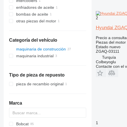
intercoolers
enfriadores de aceite
bombas de aceite
2
otras piezas del motor
Hyundai ZGAQ-
Precio a consulta
Categoría del vehículo
Piezas del motor
Estado
nuevo
maquinaria de construcción
ZGAQ-03111
maquinaria industrial
excavadoras
Turquía
Colbeyoglu
cargadoras de construcción
generadores eléctricos
Contacte con el 
cargadoras de ruedas
otros generadores
Tipo de pieza de repuesto
cargadoras de ruedas
telescópicas
pieza de recambio original
minicargadoras
Marca
1
Bobcat
AS
GA
AR
600 - series