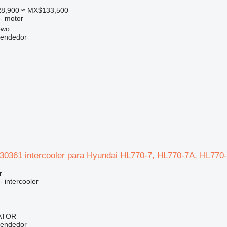
28,900
≈ MX$133,500
 - motor
owo
vendedor
30361 intercooler para Hyundai HL770-7, HL770-7A, HL770
r
- intercooler
ATOR
vendedor