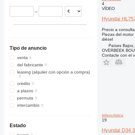
4
938
VÍDEO
–
950
Hyundai HL757
953
955
Precio a consulta
Piezas del motor 
962
diésel
963
Países Bajos,
Tipo de anuncio
966
OVERBEEK BOU
Contacte con el 
972
venta
973
del fabricante
980
leasing (alquiler con opción a compra)
988
crédito
990
a plazos
992
permuta
C-series
intercambio
D series
IT
telescópica
19
M-series
Estado
TH
Hyundai D34 3,