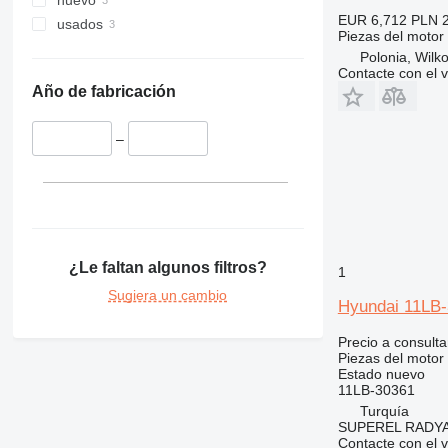
nuevo
EUR 6,712
PLN 
usados
Piezas del motor
Polonia, Wilk
Contacte con el 
Año de fabricación
–
¿Le faltan algunos filtros?
1
Sugiera un cambio
Hyundai 11LB-
Precio a consulta
Piezas del motor 
Estado
nuevo
11LB-30361
Turquía
SUPEREL RADY
Contacte con el 