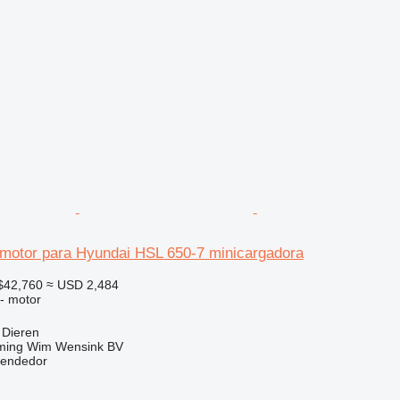
motor para Hyundai HSL 650-7 minicargadora
$42,760
≈ USD 2,484
 - motor
 Dieren
ming Wim Wensink BV
vendedor