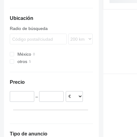
930
PR
950
Ubicación
953
955
Radio de búsqueda
963
966
972
México
988
otros
C-series
España
D series
G-series
Precio
–
Tipo de anuncio