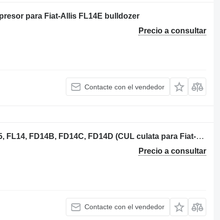
esor para Fiat-Allis FL14E bulldozer
Precio a consultar
Contacte con el vendedor
Fiat ALLIS BD10B, FL10, AD10, FD145, FL14, FD14B, FD14C, FD14D (CUL culata para Fiat-Allis BD10B bulldozer
Precio a consultar
Contacte con el vendedor