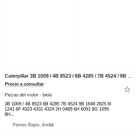
Caterpillar 3B 1009 / 4B 8523 / 6B 4285 / 7B 4524 / 9B 1648 / 9B 2825 / 6I 1 biela para Caterpillar 910 / 920 / 922 / 930 / 943 / 950 / 953 / 966 / 972 / 988 / D2 / D3 / D4 / D5 / D6 / D7 / D8 / D9 / RD8 / 213 / 214 / 215 / 224 / 225 / 235 / 316 / 320 / 322 / 325 / 330 / 345 / 814 / 815 / 816 / 950 / 972 bulldozer
Precio a consultar
Piezas del motor - biela
3B 1009 / 4B 8523 6B 4285 7B 4524 9B 1648 2825 6I
1241 6F 4323 4331 4324 2H 0489 6H 6091 8G 1095
8H...
Países Bajos, Andijk