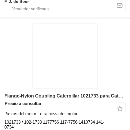
F. J. de Boer
Flange-Nylon Coupling Caterpillar 1021733 para Caterpillar D4K LGP D4K XL D3C III D4C III D3G D5C III D4G D3K XL D5G D3K LGP bulldozer
Precio a consultar
Piezas del motor - otra pieza del motor
1021733 / 102-1733 1177756 117-7756 1410734 141-
0734