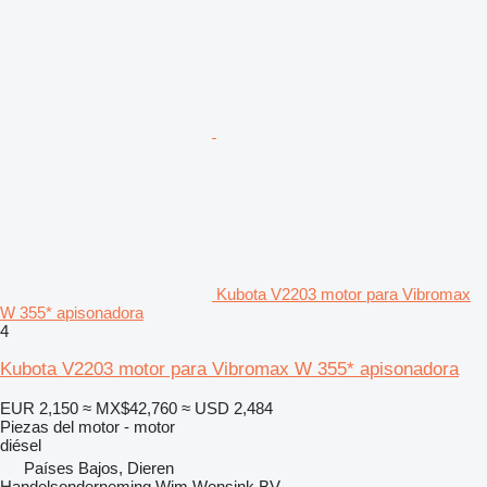
Kubota V2203 motor para Vibromax
W 355* apisonadora
4
Kubota V2203 motor para Vibromax W 355* apisonadora
EUR 2,150
≈ MX$42,760
≈ USD 2,484
Piezas del motor - motor
diésel
Países Bajos, Dieren
Handelsonderneming Wim Wensink BV