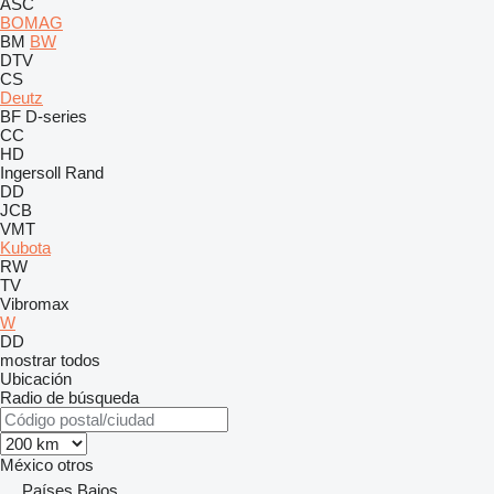
ASC
BOMAG
BM
BW
DTV
CS
Deutz
BF
D-series
CC
HD
Ingersoll Rand
DD
JCB
VMT
Kubota
RW
TV
Vibromax
W
DD
mostrar todos
Ubicación
Radio de búsqueda
México
otros
Países Bajos