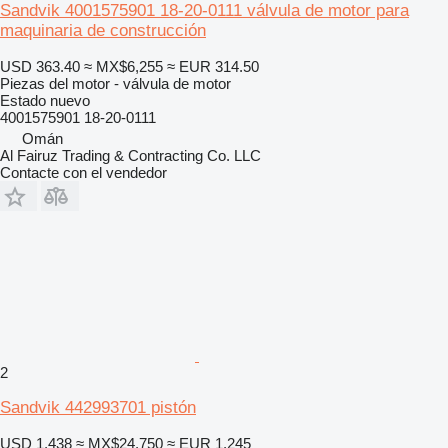
Sandvik 4001575901 18-20-0111 válvula de motor para
maquinaria de construcción
USD 363.40
≈ MX$6,255
≈ EUR 314.50
Piezas del motor - válvula de motor
Estado
nuevo
4001575901 18-20-0111
Omán
Al Fairuz Trading & Contracting Co. LLC
Contacte con el vendedor
2
Sandvik 442993701 pistón
USD 1,438
≈ MX$24,750
≈ EUR 1,245