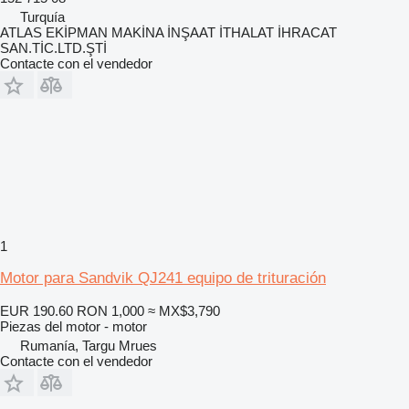
Turquía
ATLAS EKİPMAN MAKİNA İNŞAAT İTHALAT İHRACAT
SAN.TİC.LTD.ŞTİ
Contacte con el vendedor
1
Motor para Sandvik QJ241 equipo de trituración
EUR 190.60
RON 1,000
≈ MX$3,790
Piezas del motor - motor
Rumanía, Targu Mrues
Contacte con el vendedor