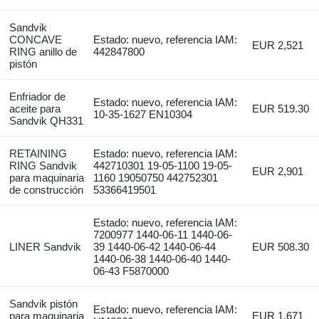
Sandvik
CONCAVE
Estado: nuevo, referencia IAM:
EUR 2,521
RING anillo de
442847800
pistón
Enfriador de
Estado: nuevo, referencia IAM:
aceite para
EUR 519.30
10-35-1627 EN10304
Sandvik QH331
RETAINING
Estado: nuevo, referencia IAM:
RING Sandvik
442710301 19-05-1100 19-05-
EUR 2,901
para maquinaria
1160 19050750 442752301
de construcción
53366419501
Estado: nuevo, referencia IAM:
7200977 1440-06-11 1440-06-
LINER Sandvik
39 1440-06-42 1440-06-44
EUR 508.30
1440-06-38 1440-06-40 1440-
06-43 F5870000
Sandvik pistón
Estado: nuevo, referencia IAM:
para maquinaria
EUR 1,671