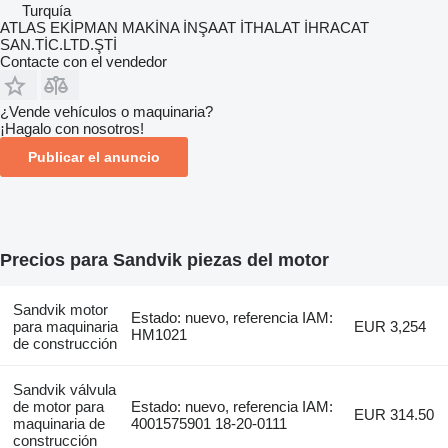
Turquía
ATLAS EKİPMAN MAKİNA İNŞAAT İTHALAT İHRACAT
SAN.TİC.LTD.ŞTİ
Contacte con el vendedor
¿Vende vehículos o maquinaria?
¡Hagalo con nosotros!
Publicar el anuncio
Precios para Sandvik piezas del motor
Sandvik motor
Estado: nuevo, referencia IAM:
para maquinaria
EUR 3,254
HM1021
de construcción
Sandvik válvula
de motor para
Estado: nuevo, referencia IAM:
EUR 314.50
maquinaria de
4001575901 18-20-0111
construcción