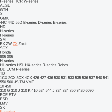
F-series
HCR
W-series
AL
SL
GTH
XL
GMK
44C
44D
55D
B-series
D-series
E-series
HD
H-series
H-series
SM
EX
ZW
ZX
Zaxis
SCX
Honda
806
906
H-series
HL-series
HSL
HX-series
R-series
Robex
DD
ECM
P-series
TD
1CX
2CX
3CX
4CX
426
427
436
530
531
533
535
536
537
540
541
550
560
JS
TM
VMT
10
450
310 G
310 J
310 K
410
524
544 J
724
824
850
3420
6090
ECE
ETV
ESD
LMV
SK
Komatsu