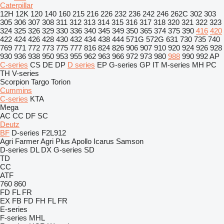
Caterpillar
12H
12K
120
140
160
215
216
226
232
236
242
246
262C
302
303
305
306
307
308
311
312
313
314
315
316
317
318
320
321
322
323
324
325
326
329
330
336
340
345
349
350
365
374
375
390
416
420
422
424
426
428
430
432
434
438
444
571G
572G
631
730
735
740
769
771
772
773
775
777
816
824
826
906
907
910
920
924
926
928
930
936
938
950
953
955
962
963
966
972
973
980
988
990
992
AP
C-series
CS
DE
DP
D series
EP
G-series
GP
IT
M-series
MH
PC
TH
V-series
Scorpion
Targo
Torion
Cummins
C-series
KTA
Mega
AC
CC
DF
SC
Deutz
BF
D-series
F2L912
Agri Farmer
Agri Plus
Apollo
Icarus
Samson
D-series
DL
DX
G-series
SD
TD
CC
ATF
760
860
FD
FL
FR
EX
FB
FD
FH
FL
FR
E-series
F-series
MHL