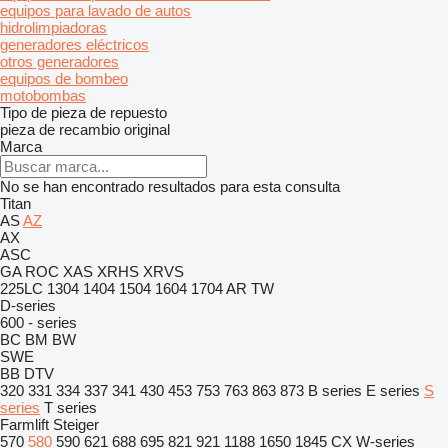
equipos para lavado de autos
hidrolimpiadoras
generadores eléctricos
otros generadores
equipos de bombeo
motobombas
Tipo de pieza de repuesto
pieza de recambio original
Marca
No se han encontrado resultados para esta consulta
Titan
AS
AZ
AX
ASC
GA
ROC
XAS
XRHS
XRVS
225LC
1304
1404
1504
1604
1704
AR
TW
D-series
600 - series
BC
BM
BW
SWE
BB
DTV
320
331
334
337
341
430
453
753
763
863
873
B series
E series
S
series
T series
Farmlift
Steiger
570
580
590
621
688
695
821
921
1188
1650
1845
CX
W-series