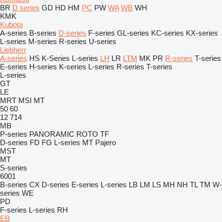
BR
D series
GD
HD
HM
PC
PW
WA
WB
WH
KMK
Kubota
A-series
B-series
D-series
F-series
GL-series
KC-series
KX-series
L-series
M-series
R-series
U-series
Liebherr
A-series
HS
K-Series
L-series
LH
LR
LTM
MK
PR
R-series
T-series
E-series
H-series
K-series
L-series
R-series
T-series
L-series
GT
LE
MRT
MSI
MT
50
60
12
714
MB
P-series
PANORAMIC
ROTO
TF
D-series
FD
FG
L-series
MT
Pajero
MST
MT
S-series
6001
B-series
CX
D-series
E-series
L-series
LB
LM
LS
MH
NH
TL
TM
W-
series
WE
PD
F-series
L-series
RH
EB