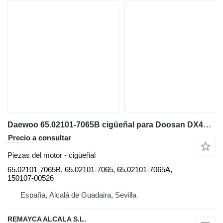
Daewoo 65.02101-7065B cigüeñal para Doosan DX420LC / DX480LC / DX520LC-LCA retroexcavadora
Precio a consultar
Piezas del motor - cigüeñal
65.02101-7065B, 65.02101-7065, 65.02101-7065A,
150107-00526
España, Alcalá de Guadaira, Sevilla
REMAYCA ALCALA S.L.