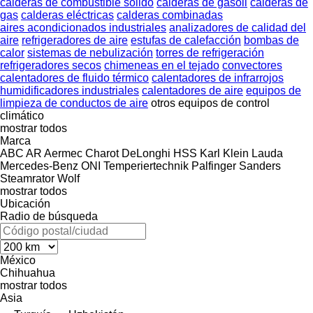
calderas de combustible sólido
calderas de gasoil
calderas de
gas
calderas eléctricas
calderas combinadas
aires acondicionados industriales
analizadores de calidad del
aire
refrigeradores de aire
estufas de calefacción
bombas de
calor
sistemas de nebulización
torres de refrigeración
refrigeradores secos
chimeneas en el tejado
convectores
calentadores de fluido térmico
calentadores de infrarrojos
humidificadores industriales
calentadores de aire
equipos de
limpieza de conductos de aire
otros equipos de control
climático
mostrar todos
Marca
ABC
AR
Aermec
Charot
DeLonghi
HSS
Karl Klein
Lauda
Mercedes-Benz
ONI Temperiertechnik
Palfinger
Sanders
Steamrator
Wolf
mostrar todos
Ubicación
Radio de búsqueda
México
Chihuahua
mostrar todos
Asia