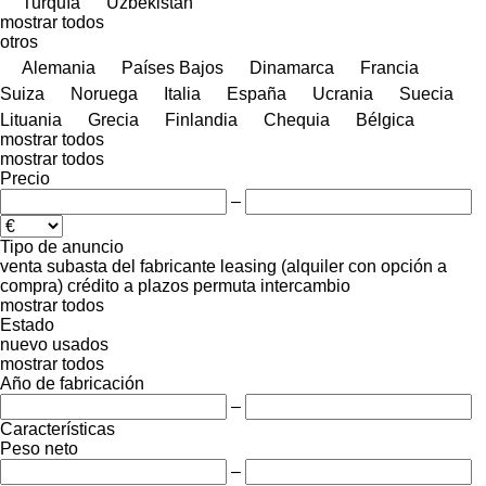
Turquía
Uzbekistán
mostrar todos
otros
Alemania
Países Bajos
Dinamarca
Francia
Suiza
Noruega
Italia
España
Ucrania
Suecia
Lituania
Grecia
Finlandia
Chequia
Bélgica
mostrar todos
mostrar todos
Precio
–
Tipo de anuncio
venta
subasta
del fabricante
leasing (alquiler con opción a
compra)
crédito
a plazos
permuta
intercambio
mostrar todos
Estado
nuevo
usados
mostrar todos
Año de fabricación
–
Características
Peso neto
–