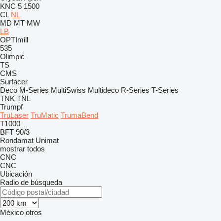
KNC 5 1500
CL
NL
MD
MT
MW
LB
OPTImill
535
Olimpic
TS
CMS
Surfacer
Deco
M-Series
MultiSwiss
Multideco
R-Series
T-Series
TNK
TNL
Trumpf
TruLaser
TruMatic
TrumaBend
T1000
BFT 90/3
Rondamat
Unimat
mostrar todos
CNC
CNC
Ubicación
Radio de búsqueda
México
otros