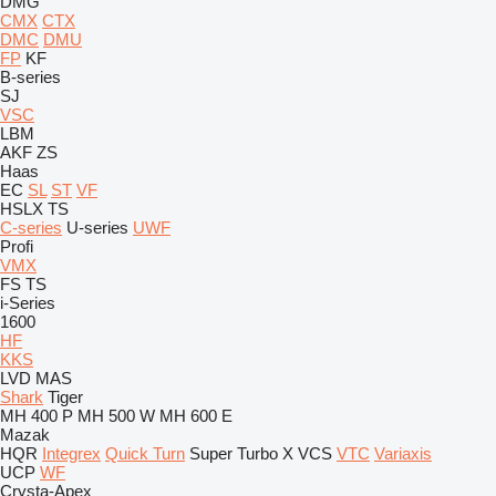
DMG
CMX
CTX
DMC
DMU
FP
KF
B-series
SJ
VSC
LBM
AKF
ZS
Haas
EC
SL
ST
VF
HSLX
TS
C-series
U-series
UWF
Profi
VMX
FS
TS
i-Series
1600
HF
KKS
LVD
MAS
Shark
Tiger
MH 400 P
MH 500 W
MH 600 E
Mazak
HQR
Integrex
Quick Turn
Super Turbo X
VCS
VTC
Variaxis
UCP
WF
Crysta-Apex