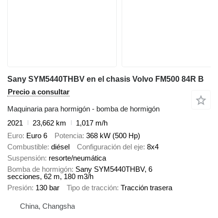
Sany SYM5440THBV en el chasis Volvo FM500 84R B
Precio a consultar
Maquinaria para hormigón - bomba de hormigón
2021
23,662 km
1,017 m/h
Euro
Euro 6
Potencia
368 kW (500 Hp)
Combustible
diésel
Configuración del eje
8x4
Suspensión
resorte/neumática
Bomba de hormigón
Sany SYM5440THBV, 6
secciones, 62 m, 180 m3/h
Presión
130 bar
Tipo de tracción
Tracción trasera
China, Changsha