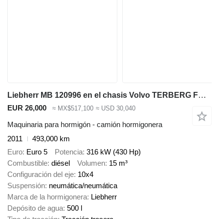
Liebherr MB 120996 en el chasis Volvo TERBERG FM2850-T
EUR 26,000
≈ MX$517,100
≈ USD 30,040
Maquinaria para hormigón - camión hormigonera
2011
493,000 km
Euro
Euro 5
Potencia
316 kW (430 Hp)
Combustible
diésel
Volumen
15 m³
Configuración del eje
10x4
Suspensión
neumática/neumática
Marca de la hormigonera
Liebherr
Depósito de agua
500 l