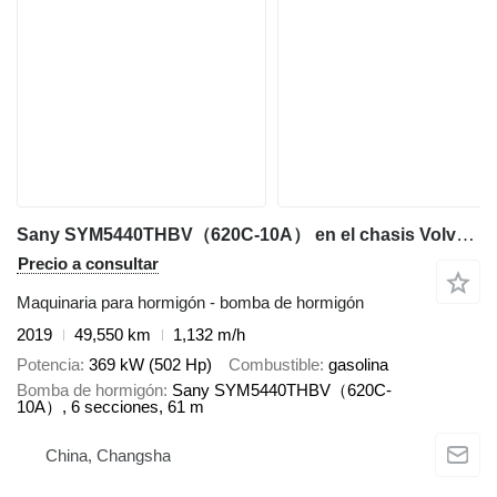
Sany SYM5440THBV（620C-10A） en el chasis Volvo SANY SYM5535THB 620C‑8 62M ON VOLVO
Precio a consultar
Maquinaria para hormigón - bomba de hormigón
2019
49,550 km
1,132 m/h
Potencia
369 kW (502 Hp)
Combustible
gasolina
Bomba de hormigón
Sany SYM5440THBV（620C-
10A）, 6 secciones, 61 m
China, Changsha