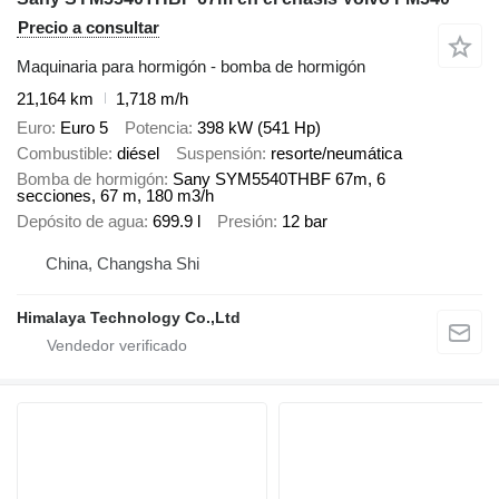
Precio a consultar
Maquinaria para hormigón - bomba de hormigón
21,164 km
1,718 m/h
Euro
Euro 5
Potencia
398 kW (541 Hp)
Combustible
diésel
Suspensión
resorte/neumática
Bomba de hormigón
Sany SYM5540THBF 67m, 6
secciones, 67 m, 180 m3/h
Depósito de agua
699.9 l
Presión
12 bar
China, Changsha Shi
Himalaya Technology Co.,Ltd