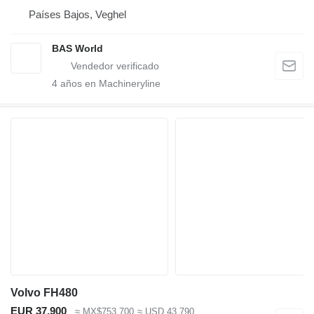
Países Bajos, Veghel
BAS World
4
años en Machineryline
Volvo FH480
EUR 37,900
≈ MX$753,700
≈ USD 43,790