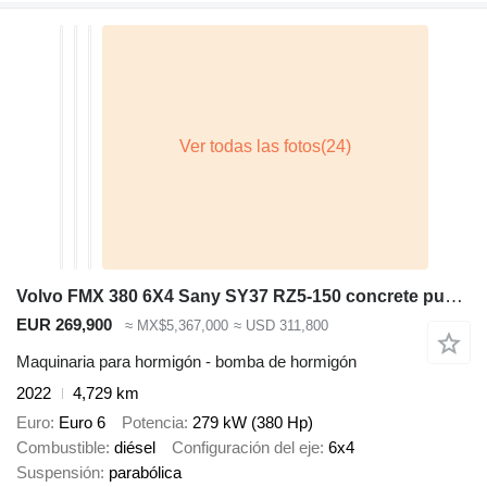
Volvo FMX 380 6X4 Sany SY37 RZ5-150 concrete pump steel suspension Aut
EUR 269,900
≈ MX$5,367,000
≈ USD 311,800
Maquinaria para hormigón - bomba de hormigón
2022
4,729 km
Euro
Euro 6
Potencia
279 kW (380 Hp)
Combustible
diésel
Configuración del eje
6x4
Suspensión
parabólica