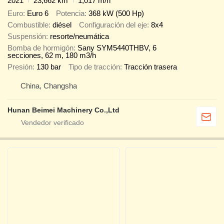
2021
23,662 km
1,017 m/h
Euro
Euro 6
Potencia
368 kW (500 Hp)
Combustible
diésel
Configuración del eje
8x4
Suspensión
resorte/neumática
Bomba de hormigón
Sany SYM5440THBV, 6
secciones, 62 m, 180 m3/h
Presión
130 bar
Tipo de tracción
Tracción trasera
China, Changsha
Hunan Beimei Machinery Co.,Ltd