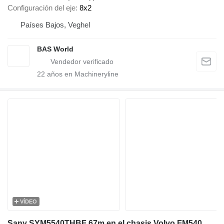
Configuración del eje
8x2
Países Bajos, Veghel
BAS World
22
años en Machineryline
VÍDEO
Sany SYM5540THBF 67m en el chasis Volvo FM540