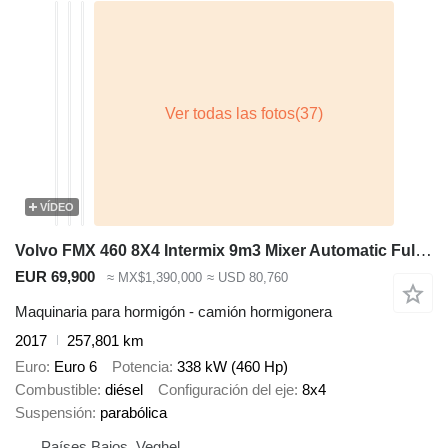
VÍDEO
Volvo FMX 460 8X4 Intermix 9m3 Mixer Automatic Full Steel Euro 6
EUR 69,900
≈ MX$1,390,000
≈ USD 80,760
Maquinaria para hormigón - camión hormigonera
2017
257,801 km
Euro
Euro 6
Potencia
338 kW (460 Hp)
Combustible
diésel
Configuración del eje
8x4
Suspensión
parabólica
Países Bajos, Veghel